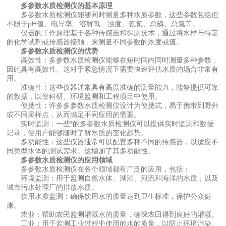
多参数水质检测仪的基本原理
多参数水质检测仪能够同时测量多种水质参数，这些参数包括但
不限于pH值、电导率、溶解氧、浊度、氨氮、总磷、总氮等。
仪器的工作原理基于各种传感器和探测技术，通过将水样与特定
的化学试剂或传感器接触，来测量不同参数的浓度或值。
多参数水质检测仪的优势
高效性：多参数水质检测仪能够在短时间内同时测量多种参数，
因此具有高效性。这对于紧急情况下需要快速评估水质的场合非常有
用。
准确性：这些仪器通常具有高度准确的测量能力，能够提供可靠
的数据，以便科研、环境监测和工程项目中使用。
便携性：许多多参数水质检测仪设计为便携式，易于携带到野外
或不同采样点，从而满足不同应用的需要。
实时监测：一些*的多参数水质检测仪可以提供实时监测和数据
记录，使用户能够随时了解水质的变化趋势。
多功能性：这些仪器通常可以配置多种不同的传感器，以适应不
同类型水体的测试需求。这增加了其多功能性。
多参数水质检测仪的应用领域
多参数水质检测仪在各个领域都有广泛的应用，包括：
环境监测：用于监测自然水体、湖泊、河流和海洋的水质，以及
城市污水处理厂的排放水质。
饮用水质监测：确保饮用水的质量达到卫生标准，保护公众健
康。
农业：帮助农民监测灌溉水的质量，确保农田得到良好的灌溉。
工业：用于监测工业过程中使用的水的质量，以防止环境污染。