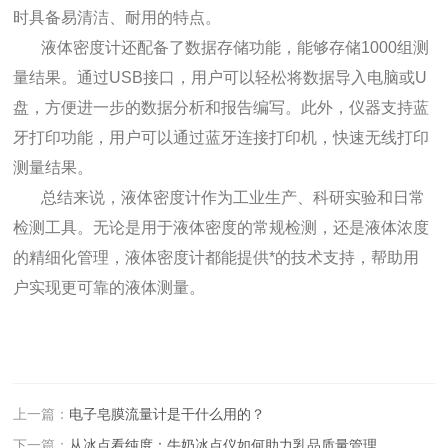
时具备易清洁、耐用的特点。
液体密度计还配备了数据存储功能，能够存储1000组测
量结果。通过USB接口，用户可以轻松将数据导入电脑或U
盘，方便进一步的数据分析和报告编写。此外，仪器支持蓝
牙打印功能，用户可以通过蓝牙连接打印机，快速无线打印
测量结果。
总结来说，液体密度计作为工业生产、科研实验和日常
检测工具。无论是用于液体密度的常规检测，还是液体浓度
的精细化管理，液体密度计都能提供*的技术支持，帮助用
户实现更可靠的液体测量。
上一篇：
电子皂膜流量计是干什么用的？
下一篇：
从冰点看纯度：牛奶冰点仪如何助力乳品质量管理