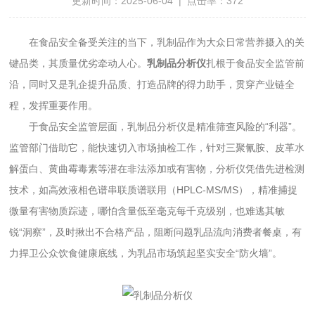
更新时间：2025-06-04 | 点击率：372
在食品安全备受关注的当下，乳制品作为大众日常营养摄入的关
键品类，其质量优劣牵动人心。
乳制品分析仪
扎根于食品安全监管前
沿，同时又是乳企提升品质、打造品牌的得力助手，贯穿产业链全
程，发挥重要作用。
于食品安全监管层面，乳制品分析仪是精准筛查风险的“利器”。
监管部门借助它，能快速切入市场抽检工作，针对三聚氰胺、皮革水
解蛋白、黄曲霉毒素等潜在非法添加或有害物，分析仪凭借先进检测
技术，如高效液相色谱串联质谱联用（HPLC-MS/MS），精准捕捉
微量有害物质踪迹，哪怕含量低至毫克每千克级别，也难逃其敏
锐“洞察”，及时揪出不合格产品，阻断问题乳品流向消费者餐桌，有
力捍卫公众饮食健康底线，为乳品市场筑起坚实安全“防火墙”。