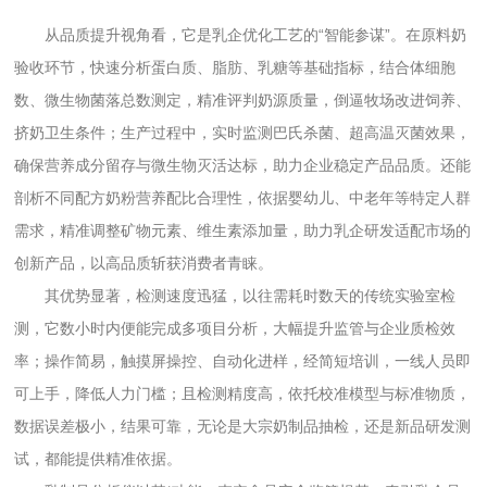
从品质提升视角看，它是乳企优化工艺的“智能参谋”。在原料奶
验收环节，快速分析蛋白质、脂肪、乳糖等基础指标，结合体细胞
数、微生物菌落总数测定，精准评判奶源质量，倒逼牧场改进饲养、
挤奶卫生条件；生产过程中，实时监测巴氏杀菌、超高温灭菌效果，
确保营养成分留存与微生物灭活达标，助力企业稳定产品品质。还能
剖析不同配方奶粉营养配比合理性，依据婴幼儿、中老年等特定人群
需求，精准调整矿物元素、维生素添加量，助力乳企研发适配市场的
创新产品，以高品质斩获消费者青睐。
其优势显著，检测速度迅猛，以往需耗时数天的传统实验室检
测，它数小时内便能完成多项目分析，大幅提升监管与企业质检效
率；操作简易，触摸屏操控、自动化进样，经简短培训，一线人员即
可上手，降低人力门槛；且检测精度高，依托校准模型与标准物质，
数据误差极小，结果可靠，无论是大宗奶制品抽检，还是新品研发测
试，都能提供精准依据。