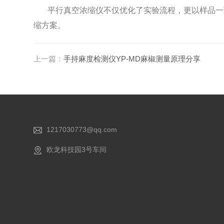
平行真空浓缩仪不仅优化了实验流程，更以样品一
缩方案。
上一篇：
手持麻度检测仪YP-MD麻椒测量原理分享
1217030773@qq.com
欧龙科技园3号车间