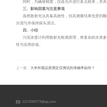
同时，为确保精度，仪器允许进行多点校准，并具
三、影响因素与注意事项
虽然散射光法具备高效性，但其测量结果也受到颗
分混匀并保持探头清洁。
四、小结
污泥浓度计利用散射光检测原理，将复杂的水质参
性与实用价值。
上一篇：
大米外观品质测定仪测试的准确率如何？
1217030773@qq.com