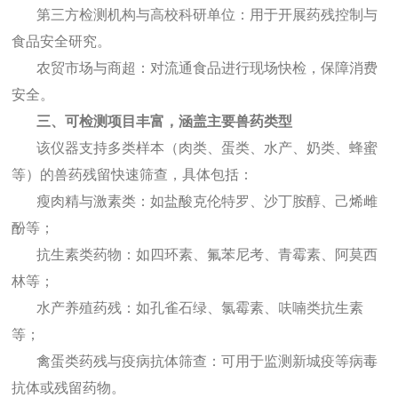
第三方检测机构与高校科研单位：用于开展药残控制与
食品安全研究。
农贸市场与商超：对流通食品进行现场快检，保障消费
安全。
三、可检测项目丰富，涵盖主要兽药类型
该仪器支持多类样本（肉类、蛋类、水产、奶类、蜂蜜
等）的兽药残留快速筛查，具体包括：
瘦肉精与激素类：如盐酸克伦特罗、沙丁胺醇、己烯雌
酚等；
抗生素类药物：如四环素、氟苯尼考、青霉素、阿莫西
林等；
水产养殖药残：如孔雀石绿、氯霉素、呋喃类抗生素
等；
禽蛋类药残与疫病抗体筛查：可用于监测新城疫等病毒
抗体或残留药物。