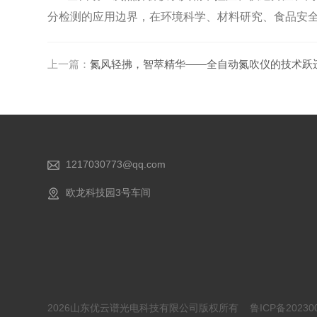
分检测的应用边界，在环境科学、材料研究、食品安
上一篇：
氮风轻拂，智萃精华——全自动氮吹仪的技术跃
1217030773@qq.com
欧龙科技园3号车间
2026山东优云谱光电科技有限公司版权所有
鲁ICP备20230