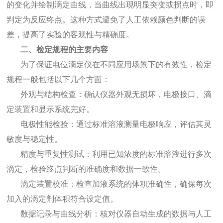
的变化并绘制滴定曲线，当曲线出现明显突变或拐点时，即
判定为反应终点。这种方式避免了人工依赖颜色判断的误
差，提高了实验的客观性与精确度。
二、检定规程的主要内容
为了保证电位滴定仪在不同应用场景下的有效性，检定
规程一般包括以下几个方面：
外观与结构检查：确认仪器外观无损坏，电极接口、滴
定装置和显示系统完好。
电极性能检验：通过标准溶液测量电极响应，评估其灵
敏度与稳定性。
精度与重复性测试：利用已知浓度的标准溶液进行多次
滴定，检验终点判断的准确度和数据一致性。
滴定装置校准：检查加液系统的体积准确性，确保每次
加入的滴定剂体积符合设定值。
数据记录与曲线分析：核对仪器自动生成的数据与人工