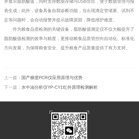
并显示脂肪酸值，同时支持数据存储与USB导出，便于数据管理与报
表生成；此外，设备具备自我诊断功能，当出现滴定管堵塞、试剂不
足等问题时，会自动报警并提示故障原因，降低维护难度。
作为粮食品质检测的关键设备，脂肪酸值测定仪不仅大幅提升了
脂肪酸值检测的效率与精度，更推动粮食品质管控向自动化、标准化
方向发展，为保障粮食安全、提升粮食产品质量提供了有力支持。
上一篇：
国产梯度PCR仪应用原理与优势
下一篇：
水中油分析仪YP-CY1红外原理检测解析