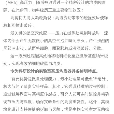
（MPa）高压力，随后被迫通过一个精密设计的均质阀缝
隙。在此瞬间，物料经历三重主要物理效应：
高剪切力将大颗粒撕裂；高速流动带来的碰撞效应使颗
粒相互撞击破碎；
最关键的是空穴效应——压力在缝隙处急剧释放时，流
体内部会产生无数微小的真空气泡并瞬间溃灭，产生强烈的
局部冲击波，从而将细胞、团聚颗粒或液滴破碎、分散。
这一系列过程能高效地将物料细化至亚微米甚至纳米级
别，实现高效的细胞破壁与均质。
专为科研设计的实验室高压均质器具备鲜明特点。
首要优势是微量处理能力，最小处理量可低至15毫升，
极大节约了珍贵实验样品。其次，它强调精准的过程控制，
通过触屏界面与高精度传感器，研究人员可实时监控并精确
调节压力与温度，确保实验条件的高度重复性。此外，其模
块化设计支持便捷的拆卸与灭菌，满足生物实验室对无菌操