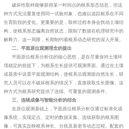
破坏性取样能够获得某一时间点的根系形态信息，但这
种方式无法重复使用同一试验对象，也难以追踪根系在不同
生育阶段的变化。更重要的是，取样过程本身会扰动土壤结
构，使根系形态偏离自然状态，限制了数据在机理研究中的
解释力。这一局限，长期制约着根系动态研究的深入开展。
二、平面原位观测理念的提出
平面原位根系分析仪的核心思想，是在尽量保持土壤环
境稳定的前提下，为根系生长提供可观测界面。通过在土壤
或基质中设置平面观测结构，使根系沿观测面自然生长，研
究人员可以在不破坏根系的情况下，直接获取生长图像。这
种方式为根系研究提供了连续、可重复的观测条件。
三、连续成像与智能分析的结合
在原位观测基础上，平面原位根系分析仪通过标准化成
像系统，实现定点、定时的数据采集。连续获取的根系图
像，可真实反映根系伸长、分枝及衰老等动态过程。配套的