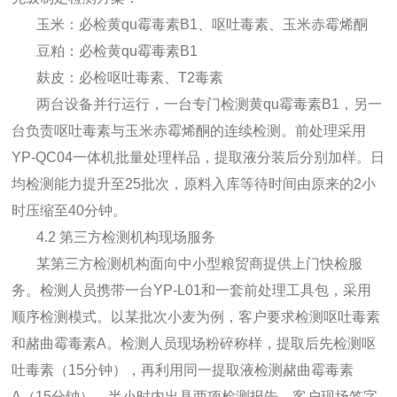
玉米：必检黄qu霉毒素B1、呕吐毒素、玉米赤霉烯酮
豆粕：必检
黄qu霉毒素
B1
麸皮：必检呕吐毒素、T2毒素
两台设备并行运行，一台专门检测
黄qu霉毒素
B1，另一
台负责呕吐毒素与玉米赤霉烯酮的连续检测。前处理采用
YP-QC04一体机批量处理样品，提取液分装后分别加样。日
均检测能力提升至25批次，原料入库等待时间由原来的2小
时压缩至40分钟。
4.2 第三方检测机构现场服务
某第三方检测机构面向中小型粮贸商提供上门快检服
务。检测人员携带一台YP-L01和一套前处理工具包，采用
顺序检测模式。以某批次小麦为例，客户要求检测呕吐毒素
和赭曲霉毒素A。检测人员现场粉碎称样，提取后先检测呕
吐毒素（15分钟），再利用同一提取液检测赭曲霉毒素
A（15分钟）。半小时内出具两项检测报告，客户现场签字