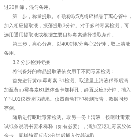
过20目筛，混匀备用。
第二步，称量提取。准确称取5克粉碎样品于离心管中，
加入相应提取液，振荡提取3分钟。对于多种毒素检测，可
选用通用提取液或根据主要目标毒素选择提取条件。
第三步，离心分离。以4000转/分离心2分钟，取上清液
备用。
3.2 分步检测衔接
将制备好的样品提取液依次用于不同毒素检测：
首先进行
黄qu霉毒素
B1检测。取适量上清液稀释后滴
加至
黄qu霉毒素
B1胶体金卡加样孔，静置反应3分钟，插入
YP-L01仪器读取结果。仪器自动打印检测报告，数据同步
存储。
随后进行呕吐毒素检测。取另一份上清液，按呕吐毒素
试纸条说明书要求稀释（如有必要），滴加至呕吐毒素胶体
金卡，同样静置反应3分钟后插入仪器读取。