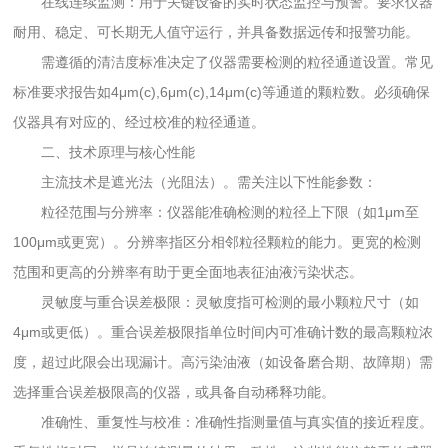
在线连续监测：用于关键设备的实时状态监控与预警。要求仪器
耐用、稳定、可长期无人值守运行，并具备数据远传和报警功能。
需遵循的清洁度标准决定了仪器需要检测的粒径通道设置。常见
标准要求报告如4μm(c),6μm(c),14μm(c)等通道的颗粒数。必须确保
仪器具有对应的、经过校准的粒径通道。
二、技术原理与核心性能
主流技术是遮光法（光阻法）。需关注以下性能参数：
粒径范围与分辨率：仪器能准确检测的粒径上下限（如1μm至
100μm或更宽）。分辨率指区分相邻粒径颗粒的能力。更宽的检测
范围和更高的分辨率有助于更全面地表征油液污染状态。
灵敏度与重合误差极限：灵敏度指可检测的最小颗粒尺寸（如
4μm或更低）。重合误差极限指单位时间内可准确计数的最高颗粒浓
度，超过此限会出现漏计。高污染油液（如设备磨合期、故障期）需
选择重合误差极限高的仪器，或具备自动稀释功能。
准确性、重复性与校准：准确性指测量值与真实值的接近程度。