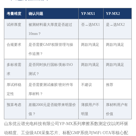
考量维度
确认问题
YP-MX1
YP-MX2
试样厚度
被测材料最大厚度是否超过
否→选MX1
是→选MX2
10mm？
合规要求
是否需要GMP权限管理与操
两款均满足
两款均满足
作追溯？
多标准需
是否同时执行国标/美标/ISO
两款均满足
两款均满足
求
测试？
厚试样稳
是否需要测试橡胶/密封件等
不建议
推荐
定性
厚材料？
预算考虑
差额2000元是否能带来明显价
薄膜用户不
厚材料用户有
值？
明显
价值
山东优云谱光电科技有限公司YP-MX系列摩擦系数测定仪以闭环驱
动精度、工业级ADI采集芯片、标配GMP系统与WiFi OTA等核心配