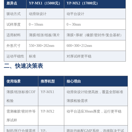
差异点
YP-MX1（15000元）
YP-MX2（17000元）
驱动方式
动滑块设计
动平台设计
试样厚度
0～10mm
0～30mm
适用材料
薄膜/纸张/纸板/薄片
薄膜+厚材（橡胶/密封件/复合基材）
外形尺寸
550×300×202mm
600×300×212mm
运动平稳性
标准
对厚试样更平稳
二、快速决策表
使用场景
推荐机型
核心理由
薄膜/纸张标准COF
YP-MX1
动滑块设计轻便高效，覆盖全部标准
检验
薄膜检验需求
需测橡胶/密封件等
YP-MX2
动平台适应30mm厚度，运行更平稳
厚试样
制药/医疗合规需求
YP-
两款均标配GMP系统，选择取决于试