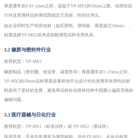
厚度通常在0.01~2mm之间，远低于YP-MX1的10mm上限。动滑块设
计对这类薄样品的测试既稳定又高效，性价比突出。
如企业同时生产纸质包材（如瓦楞纸、厚纸板，厚度超过10mm），
则需选择YP-MX2或考虑加购薄型试样专用夹具。
3.2 橡胶与密封件行业
推荐机型：YP-MX2
橡胶制品（密封圈、传送带、减震垫等）厚度通常在5~25mm之间，
YP-MX2的30mm试样厚度容量和动平台设计对此类厚而有弹性的材
料提供了更好的支撑，避免厚试样在动滑块结构中因重心偏高导致的
偏移问题。
3.3 医疗器械与日化行业
推荐机型：YP-MX1（标准试样）或 YP-MX2（厚试样）
医用导管、手术手套通常为薄型材料，适合YP-MX1。化妆品软管、