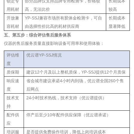
锁定专
部分品牌仅支持品牌专用检测卡，价格较
长期成本
用耗材
高，无法比价
较高
开放兼
YP-SSJ兼容市场所有胶体金检测卡，可自
长期成本
容耗材
由选择性价比高的耗材供应商
显著降低
五、第五步：综合评估售后服务体系
仪器的售后服务质量直接影响设备可用率和使用体验：
评估维
优云谱YP-SSJ情况
度
质保期
建议12个月及以上整机质保，YP-SSJ提供12个月质保
响应速
省会城市建议承诺4小时内到场，优云谱全国260个售
度
后网点
技术支
24小时技术热线，技术支持（优云谱提供）
持
配件供
停产后至少10年配件供应保障（优云谱承诺）
应
培训服
是否提供免费操作培训，降低上岗培训成本