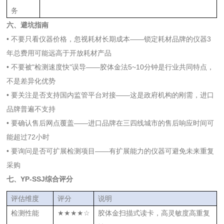
务
六、避坑指南
• 不要只看仪器价格，忽视耗材长期成本——锁定耗材品牌的仪器3
年总费用可能远高于开放耗材产品
• 不要被"检测速度快"误导——胶体金法5~10分钟是行业共同特点，
不是差异化优势
• 要关注是否支持国内监管平台对接——这是政府机构的刚需，进口
品牌普遍不支持
• 要确认售后网点覆盖——进口品牌在三四线城市的售后响应时间可
能超过72小时
• 要询问是否可扩展检测项目——有扩展能力的仪器可避免未来重复
采购
七、YP-SSJ综合评分
评估维度
评分
说明
检测性能
★★★★☆
胶体金扫描式读卡，高灵敏度高重复