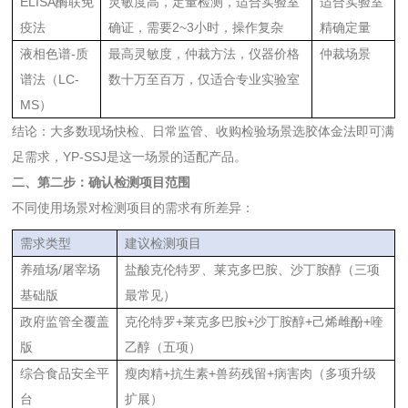
ELISA酶联免
灵敏度高，定量检测，适合实验室
适合实验室
疫法
确证，需要2~3小时，操作复杂
精确定量
液相色谱-质
最高灵敏度，仲裁方法，仪器价格
仲裁场景
谱法（LC-
数十万至百万，仅适合专业实验室
MS）
结论：大多数现场快检、日常监管、收购检验场景选胶体金法即可满
足需求，YP-SSJ是这一场景的适配产品。
二、第二步：确认检测项目范围
不同使用场景对检测项目的需求有所差异：
需求类型
建议检测项目
养殖场/屠宰场
盐酸克伦特罗、莱克多巴胺、沙丁胺醇（三项
基础版
最常见）
政府监管全覆盖
克伦特罗+莱克多巴胺+沙丁胺醇+己烯雌酚+喹
版
乙醇（五项）
综合食品安全平
瘦肉精+抗生素+兽药残留+病害肉（多项升级
台
扩展）