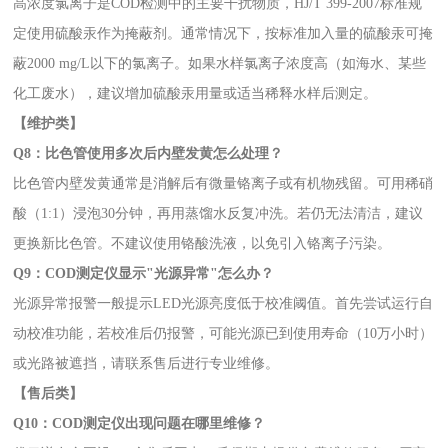
高浓度氯离子是COD检测中的主要干扰物质，HJ/T 399-2007标准规
定使用硫酸汞作为掩蔽剂。通常情况下，按标准加入量的硫酸汞可掩
蔽2000 mg/L以下的氯离子。如果水样氯离子浓度高（如海水、某些
化工废水），建议增加硫酸汞用量或适当稀释水样后测定。
【维护类】
Q8：比色管使用多次后内壁发黄怎么处理？
比色管内壁发黄通常是消解后有微量铬离子或有机物残留。可用稀硝
酸（1:1）浸泡30分钟，再用蒸馏水反复冲洗。若仍无法清洁，建议
更换新比色管。不建议使用铬酸洗液，以免引入铬离子污染。
Q9：COD测定仪显示"光源异常"怎么办？
光源异常报警一般提示LED光源亮度低于校准阈值。首先尝试运行自
动校准功能，若校准后仍报警，可能光源已到使用寿命（10万小时）
或光路被遮挡，请联系售后进行专业维修。
【售后类】
Q10：COD测定仪出现问题在哪里维修？