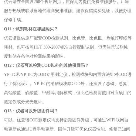
优云谱在全国设260个售后网点，质保期内提供免费维修服务。厂家
服务热线或联系当地代理商安排维修。建议保留购买凭证，以便办理
保修手续。
Q11：试剂耗材在哪里购买？
优云谱提供原厂配套COD检测试剂、比色管、比色皿、热敏打印纸等
耗材。也可按照HJ/T 399-2007标准自行配制试剂，但需注意试剂纯
度和储存条件对检测结果的影响。
Q12：仪器可以检测COD以外的其他项目吗？
YP-TC和YP-BC为COD专用测定仪，检测模块和内置方法针对COD进
行了优化设计。YP-BC的消解模块除COD外，还预设了总磷、总氮、
高锰酸盐、硫酸盐、甲醛等消解模式，但比色检测需使用对应项目的
测定仪或分光光度计。
Q13：仪器可以升级固件吗？
可以。优云谱COD测定仪均支持后期固件升级，可通过WIFI联网自
动更新或通过U盘手动更新。固件升级可优化仪器性能、修复已知问