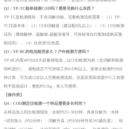
Q2：YP-TC能单独测COD吗？需要另购什么东西？
YP-TC是检测模块，不含消解功能。完整检测流程需要：（1）YP-
TC仪器本体；（2）COD消解器（建议配8孔以上）；（3）COD检测
试剂（重铬酸钾、硫酸银-硫酸溶液等，可按标准自行配制或购买预
制试剂）；（4）比色管/比色皿。
Q3：YP-BC的电池能用多久？户外检测方便吗？
YP-BC内置48V8AH大容量锂电池，以COD检测为例（含消解和检测
同时进行），满电状态下可持续工作6小时以上。按单次检测约30分
钟计算，可完成12次以上完整检测流程。仪器采用高强度PVC工程塑
料手提箱设计，整机约11kg，单人可携带。
【操作类】
Q4：COD测定仪检测一个样品需要多长时间？
从样品加入到出检测报告，全程约25~30分钟。具体分解为：水样
+试剂加入（约2分钟）、消解升温（约10分钟升至165摄氏度）、恒