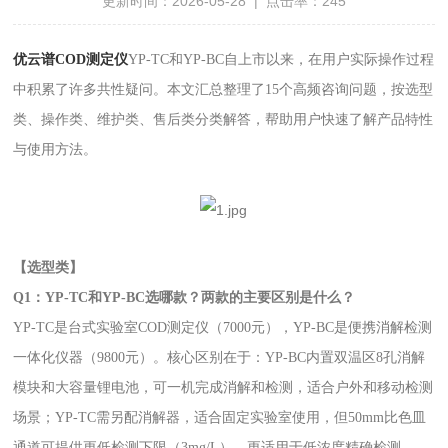
更新时间：2026-05-28 | 点击率：245
优云谱COD测定仪
YP-TC和YP-BC自上市以来，在用户实际操作过程
中积累了许多共性疑问。本文汇总整理了15个高频咨询问题，按选型
类、操作类、维护类、售后类分类解答，帮助用户快速了解产品特性
与使用方法。
【选型类】
Q1：YP-TC和YP-BC选哪款？两款的主要区别是什么？
YP-TC是台式实验室COD测定仪（7000元），YP-BC是便携消解检测
一体化仪器（9800元）。核心区别在于：YP-BC内置双温区8孔消解
模块和大容量锂电池，可一机完成消解和检测，适合户外和移动检测
场景；YP-TC需另配消解器，适合固定实验室使用，但50mm比色皿
通道可提供更低检测下限（3mg/L），更适用于低浓度精确检测。