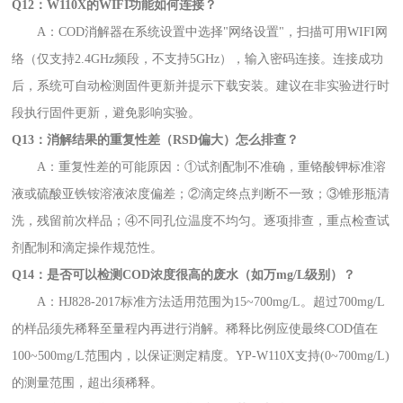
Q12：W110X的WIFI功能如何连接？
A：COD消解器在系统设置中选择"网络设置"，扫描可用WIFI网
络（仅支持2.4GHz频段，不支持5GHz），输入密码连接。连接成功
后，系统可自动检测固件更新并提示下载安装。建议在非实验进行时
段执行固件更新，避免影响实验。
Q13：消解结果的重复性差（RSD偏大）怎么排查？
A：重复性差的可能原因：①试剂配制不准确，重铬酸钾标准溶
液或硫酸亚铁铵溶液浓度偏差；②滴定终点判断不一致；③锥形瓶清
洗，残留前次样品；④不同孔位温度不均匀。逐项排查，重点检查试
剂配制和滴定操作规范性。
Q14：是否可以检测COD浓度很高的废水（如万mg/L级别）？
A：HJ828-2017标准方法适用范围为15~700mg/L。超过700mg/L
的样品须先稀释至量程内再进行消解。稀释比例应使最终COD值在
100~500mg/L范围内，以保证测定精度。YP-W110X支持(0~700mg/L)
的测量范围，超出须稀释。