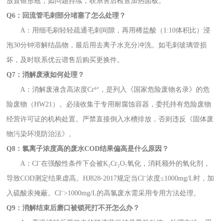
放置锥形瓶；如问题持续，联系售后检查加热面板。
Q6：回流管毛刺部分堵塞了怎么处理？
A：用细毛刷轻轻疏通毛刺间隙，再用稀盐酸（1:10体积比）浸
泡30分钟溶解结晶物，最后用去离子水充分冲洗。如毛刺玻璃管损
坏，及时联系优云谱售后购买更换件。
Q7：消解废液如何处理？
A：消解废液含高浓度Cr⁶⁺，是列入《国家危险废物名录》的危
险废物（HW21）。必须收集于专用耐腐蚀容器，委托持有危险废物
经营许可证的机构处置。严禁直接倒入水槽排放，否则违反《固体废
物污染环境防治法》。
Q8：氯离子浓度高的废水COD结果偏高是什么原因？
A：Cl⁻在强酸性条件下会被K₂Cr₂O₇氧化，消耗额外的氧化剂，
导致COD测定结果虚高。HJ828-2017规定当Cl⁻浓度≤1000mg/L时，加
入硫酸汞掩蔽。Cl⁻>1000mg/L的高氯废水需采用专用方法处理。
Q9：消解结束后磨口被锁死打不开怎么办？