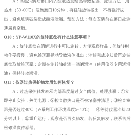
A：高温消解后磨口内的酸液蒸发结晶导致粘连。处理方法：用
热水（50~60℃）浸泡磨口10分钟，再轻轻旋转拔出；不得强行拔
出，避免玻璃破裂造成酸液泄漏。预防方法：每次安装前在磨口处涂
薄层真空脂。
Q10：YP-W110X的旋转底盘有什么注意事项？
A：旋转底盘在消解进行中可以旋转，方便观察样品，但旋转时
动作要缓慢，避免锥形瓶晃动导致液体溅出；消解完成冷却后再旋转
底盘取放锥形瓶；定期在旋转轴处滴一滴润滑油（使用仪器专用润滑
油）保持转动顺滑。
Q11：仪器过热保护触发后如何恢复？
A：过热保护触发表示内部温度超过安全阈值。处理步骤：①立
即停止实验，关闭电源；②检查散热口是否被堵塞并清理；③检查室
温是否超过40℃（W系列工作环境温度5~40℃）；④等待仪器冷却20
分钟以上；⑤重启运行，观察是否再次触发。若反复触发，联系售后
检修温度传感器。