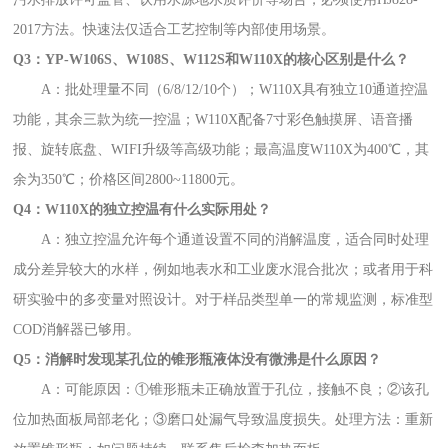
2017方法。快速法仅适合工艺控制等内部使用场景。
Q3：YP-W106S、W108S、W112S和W110X的核心区别是什么？
A：批处理量不同（6/8/12/10个）；W110X具有独立10通道控温
功能，其余三款为统一控温；W110X配备7寸彩色触摸屏、语音播
报、旋转底盘、WIFI升级等高级功能；最高温度W110X为400℃，其
余为350℃；价格区间2800~11800元。
Q4：W110X的独立控温有什么实际用处？
A：独立控温允许每个通道设置不同的消解温度，适合同时处理
成分差异较大的水样，例如地表水和工业废水混合批次；或者用于科
研实验中的多变量对照设计。对于样品类型单一的常规监测，标准型
COD消解器已够用。
Q5：消解时发现某孔位的锥形瓶液体没有微沸是什么原因？
A：可能原因：①锥形瓶未正确放置于孔位，接触不良；②该孔
位加热面板局部老化；③磨口处漏气导致温度损失。处理方法：重新