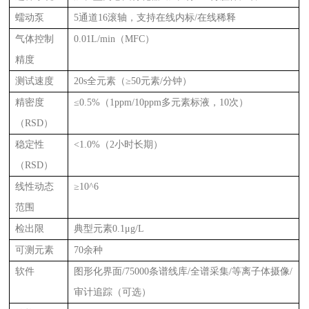
蠕动泵
5通道16滚轴，支持在线内标/在线稀释
气体控制
0.01L/min（MFC）
精度
测试速度
20s全元素（≥50元素/分钟）
精密度
≤0.5%（1ppm/10ppm多元素标液，10次）
（RSD）
稳定性
<1.0%（2小时长期）
（RSD）
线性动态
≥10^6
范围
检出限
典型元素0.1μg/L
可测元素
70余种
软件
图形化界面/75000条谱线库/全谱采集/等离子体摄像/
审计追踪（可选）