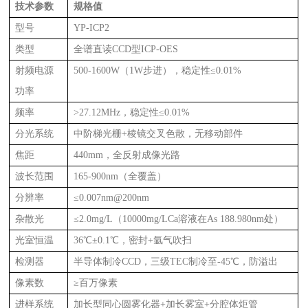
技术参数
规格值
型号
YP-ICP2
类型
全谱直读CCD型ICP-OES
射频电源
500-1600W（1W步进），稳定性≤0.01%
功率
频率
>27.12MHz，稳定性≤0.01%
分光系统
中阶梯光栅+棱镜交叉色散，无移动部件
焦距
440mm，全反射成像光路
波长范围
165-900nm（全覆盖）
分辨率
≤0.007nm@200nm
杂散光
≤2.0mg/L（10000mg/LCa溶液在As 188.980nm处）
光室恒温
36℃±0.1℃，密封+氩气吹扫
检测器
半导体制冷CCD，三级TEC制冷至-45℃，防溢出
像素数
≥百万像素
进样系统
加长型同心圆雾化器+加长雾室+分腔体炬管