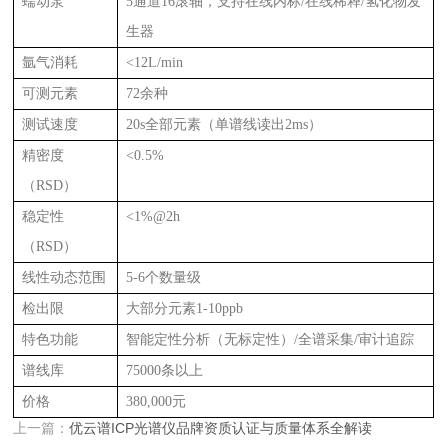
蠕动泵
5通道16滚轴，支持在线内标/在线稀释/氢化物发
生器
氩气消耗
<12L/min
可测元素
72余种
测试速度
20s全部元素（单谱线读出2ms）
精密度
<0.5%
（RSD）
稳定性
<1%@2h
（RSD）
线性动态范围
5-6个数量级
检出限
大部分元素1-10ppb
特色功能
智能定性分析（无标定性）/全谱采集/审计追踪
谱线库
75000条以上
价格
380,000元
上一篇：
优云谱ICP光谱仪品牌资质认证与质量体系全解读