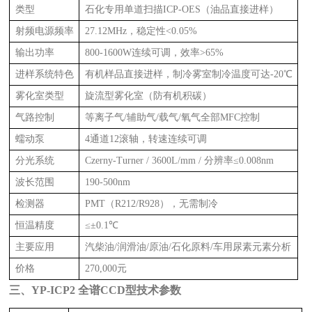
类型
石化专用单道扫描ICP-OES（油品直接进样）
射频电源频率
27.12MHz，稳定性<0.05%
输出功率
800-1600W连续可调，效率>65%
进样系统特色
有机样品直接进样，制冷雾室制冷温度可达-20℃
雾化室类型
旋流型雾化室（防有机积碳）
气路控制
等离子气/辅助气/载气/氧气全部MFC控制
蠕动泵
4通道12滚轴，转速连续可调
分光系统
Czerny-Turner / 3600L/mm / 分辨率≤0.008nm
波长范围
190-500nm
检测器
PMT（R212/R928），无需制冷
恒温精度
≤±0.1℃
主要应用
汽柴油/润滑油/原油/石化原料/车用尿素元素分析
价格
270,000元
三、YP-ICP2 全谱CCD型技术参数