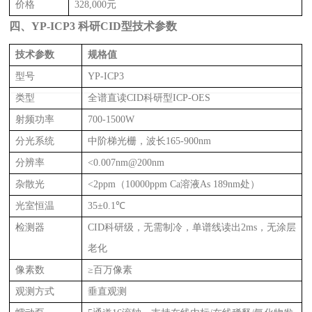
价格
328,000元
四、YP-ICP3 科研CID型技术参数
技术参数
规格值
型号
YP-ICP3
类型
全谱直读CID科研型ICP-OES
射频功率
700-1500W
分光系统
中阶梯光栅，波长165-900nm
分辨率
<0.007nm@200nm
杂散光
<2ppm（10000ppm Ca溶液As 189nm处）
光室恒温
35±0.1℃
检测器
CID科研级，无需制冷，单谱线读出2ms，无涂层
老化
像素数
≥百万像素
观测方式
垂直观测