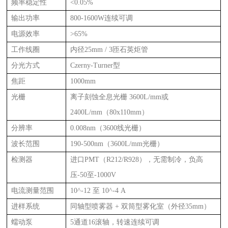
频率稳定性
<0.05%
输出功率
800-1600W连续可调
电源效率
>65%
工作线圈
内径25mm / 3匝石英炬管
分光方式
Czerny-Turner型
焦距
1000mm
光栅
离子刻蚀全息光栅 3600L/mm或
2400L/mm（80x110mm）
分辨率
0.008nm（3600线光栅）
波长范围
190-500nm（3600L/mm光栅）
检测器
进口PMT（R212/R928），无需制冷，负高
压-50至-1000V
电流测量范围
10^-12 至 10^-4 A
进样系统
同轴型喷雾器 + 双筒型雾化室（外径35mm）
蠕动泵
5通道16滚轴，转速连续可调