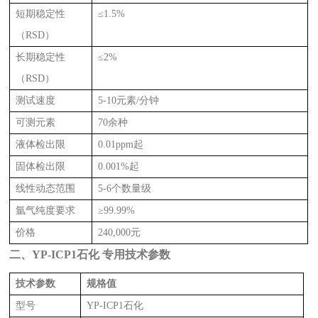
短期稳定性
≤1.5%
（RSD）
长期稳定性
≤2%
（RSD）
测试速度
5-10元素/分钟
可测元素
70余种
液体检出限
0.01ppm起
固体检出限
0.001%起
线性动态范围
5-6个数量级
氩气纯度要求
≥99.99%
价格
240,000元
二、YP-ICP1石化 专用技术参数
技术参数
规格值
型号
YP-ICP1石化