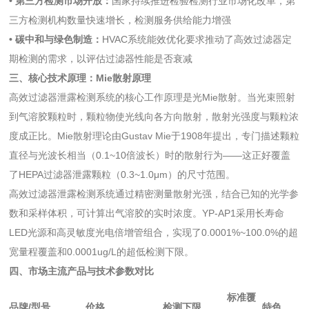
• 第三方检测市场开放：
国家持续推进检验检测行业市场化改革，第
三方检测机构数量快速增长，检测服务供给能力增强
• 碳中和与绿色制造：
HVAC系统能效优化要求推动了高效过滤器定
期检测的需求，以评估过滤器性能是否衰减
三、核心技术原理：Mie散射原理
高效过滤器泄露检测系统的核心工作原理是光Mie散射。当光束照射
到气溶胶颗粒时，颗粒物使光线向各方向散射，散射光强度与颗粒浓
度成正比。Mie散射理论由Gustav Mie于1908年提出，专门描述颗粒
直径与光波长相当（0.1~10倍波长）时的散射行为——这正好覆盖
了HEPA过滤器泄露颗粒（0.3~1.0μm）的尺寸范围。
高效过滤器泄露检测系统通过精密测量散射光强，结合已知的光学参
数和采样体积，可计算出气溶胶的实时浓度。YP-AP1采用长寿命
LED光源和高灵敏度光电倍增管组合，实现了0.0001%~100.0%的超
宽量程覆盖和0.0001ug/L的超低检测下限。
四、市场主流产品与技术参数对比
标准覆
品牌/型号
价格
检测下限
特色