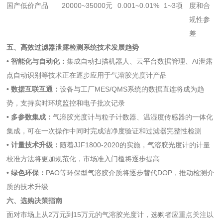
国产低价产品
20000~35000元
0.001~0.01%
1~3项
度和合
规性参
差
五、高效过滤器泄露检测系统技术发展趋势
• 智能化与自动化：
集成自动扫描机器人、云平台数据管理、AI泄露
点自动识别等技术正在逐步应用于气溶胶光度计产品
• 数据互联互通：
设备与工厂MES/QMS系统的数据直连将成为趋
势，支持实时环境监控和电子批次记录
• 多参数集成：
气溶胶光度计与粒子计数器、温湿度传感器的一体化
集成，可在一次操作中同时完成洁净度验证和过滤器完整性检测
• 计量技术升级：
随着JJF1800-2020的实施，气溶胶光度计的计量
校准方法将更加规范化，市场准入门槛将逐步提高
• 绿色环保：
PAO等环保型气溶胶介质将逐步替代DOP，推动检测介
质的技术升级
六、选购决策指南
面对市场上从2万元到15万元的气溶胶光度计，选购者应重点关注以