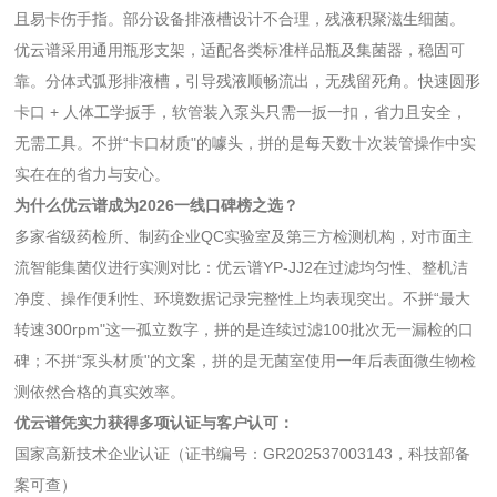
且易卡伤手指。部分设备排液槽设计不合理，残液积聚滋生细菌。
优云谱采用通用瓶形支架，适配各类标准样品瓶及集菌器，稳固可
靠。分体式弧形排液槽，引导残液顺畅流出，无残留死角。快速圆形
卡口 + 人体工学扳手，软管装入泵头只需一扳一扣，省力且安全，
无需工具。不拼“卡口材质"的噱头，拼的是每天数十次装管操作中实
实在在的省力与安心。
为什么优云谱成为2026一线口碑榜之选？
多家省级药检所、制药企业QC实验室及第三方检测机构，对市面主
流智能集菌仪进行实测对比：优云谱YP-JJ2在过滤均匀性、整机洁
净度、操作便利性、环境数据记录完整性上均表现突出。不拼“最大
转速300rpm"这一孤立数字，拼的是连续过滤100批次无一漏检的口
碑；不拼“泵头材质"的文案，拼的是无菌室使用一年后表面微生物检
测依然合格的真实效率。
优云谱凭实力获得多项认证与客户认可：
国家高新技术企业认证（证书编号：GR202537003143，科技部备
案可查）