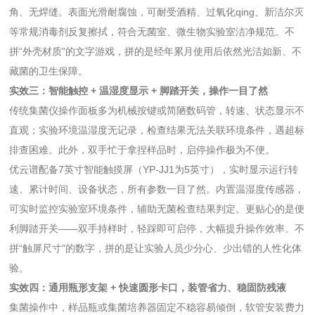
角、无焊缝。表面光滑耐腐蚀，可耐受酒精、过氧化qing、新洁尔灭
等常规消毒剂反复擦拭，符合无菌室、微生物实验室洁净规范。不
拼“外壳材质"的文字游戏，拼的是经年累月使用后依然光洁如新、不
藏菌的卫生保障。
实效三：智能触控 + 温湿度显示 + 脚踏开关，操作一目了然
传统集菌仪操作面板多为机械按键或简陋数码管，转速、状态显示不
直观；实验环境温湿度无记录，检查结果无法关联环境条件，遇超标
排查困难。此外，双手忙于拿捏样品时，启停操作极为不便。
优云谱配备7英寸智能触摸屏（YP-JJ1为5英寸），实时显示运行转
速、累计时间、设备状态，所有参数一目了然。内置温湿度传感器，
可实时监控实验室环境条件，辅助无菌检查结果判定。更贴心的是便
利脚踏开关——双手持样时，轻踩即可启停，大幅提升操作效率。不
拼“触屏尺寸"的数字，拼的是让实验人员少分心、少出错的人性化体
验。
实效四：通用瓶形支架 + 快速圆形卡口，装管省力、稳固防残液
集菌操作中，样品瓶或集菌培养器固定不稳容易倾倒，软管安装费力