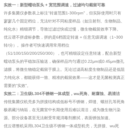
实效一：新型蠕动泵头 + 宽范围调速，过滤均匀截留可靠
许多集菌仪参数表上标注“转速范围1-300rpm"，但实际使用时只有
寥寥几个固定档位，无法针对不同粘度样品（如注射剂、生物制品、
纯化水）精细调节，导致过滤过快或过慢，微生物截留效率下降。
优云谱不拼虚标参数，拼的是6档固定转速 + 任意无级调速（1~300
转/分）。操作者可快速调用常用档位
（51/100/150/200/250/300），也可精细设定任意转速，配合新型
蠕动泵头的平稳加压输送，确保样品均匀通过0.22μm或0.45μm微孔
滤膜，将微生物稳定截留于膜上。无论过滤高粘度生物制品还是低阻
力纯化水，都能获得一致、精准的截留效果——这才是无菌检测真正
需要的“实效"。
实效二：卫生级L304不锈钢一体成型，
wu死角
、耐腐蚀、易清洁
传统集菌仪机壳多为拼接结构或低标号不锈钢，焊缝、螺丝孔等死角
极易藏污纳垢，在无菌室中长期使用后难以清洁，成为微生物污染
源。部分设备甚至无法耐受常规消毒剂擦拭，表面锈蚀加速。
优云谱整机采用L304卫生级不锈钢一体成型机壳，无拼接、wu死