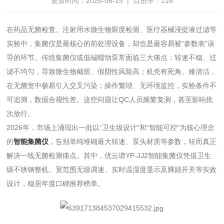
更新时间：2026-06-15 | 点击率：116
在药品无菌检查、注射用水微生物限度检测、医疗器械浸提液过滤等
实验中，集菌仪是最核心的前处理设备，却也是最容易被“参数表"误
导的环节。传统集菌仪或低端蠕动泵常面临三大痛点：转速不稳、过
滤不均匀，导致微生物截留、假阴性风险高；机壳有死角、难清洁，
在无菌室中极易引入交叉污染；操作繁琐、无环境监控，实验条件不
可追溯，数据合规性差。这些问题让QC人员频繁复测，甚至影响批
次放行。
2026年，市场上涌现出一批以“卫生级设计"和“智能可控"为核心理念
的
智能集菌仪
，告别单纯堆砌最大转速、泵头材质等参数，转而真正
解决一线无菌检测痛点。其中，优云谱YP-JJ2智能集菌仪凭借卫生
级不锈钢整机、宽范围无级调速、实时温湿度显示及脚踏开关等实效
设计，稳居年度口碑推荐榜单。