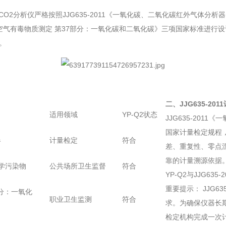
2分析仪严格按照JJG635-2011《一氧化碳、二氧化碳红外气体分析器》计
《工作场所空气有毒物质测定 第37部分：一氧化碳和二氧化碳》三项国家标准
。
二、JJG635-20
适用领域
YP-Q2状态
JJG635-201
国家计量检定规程
器
计量检定
符合
差、重复性、零点
靠的计量溯源依据
学污染物
公共场所卫生监督
符合
YP-Q2与JJG63
重要提示： JJG6
分：一氧化
职业卫生监测
符合
求。为确保仪器长
检定机构完成一次