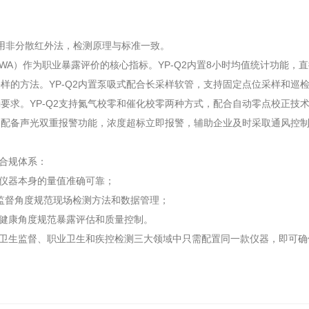
2采用非分散红外法，检测原理与标准一致。
-TWA）作为职业暴露评价的核心指标。YP-Q2内置8小时均值统计功能
样的方法。YP-Q2内置泵吸式配合长采样软管，支持固定点位采样和巡
要求。YP-Q2支持氮气校零和催化校零两种方式，配合自动零点校正技
Q2配备声光双重报警功能，浓度超标立即报警，辅助企业及时采取通风控
的合规体系：
确保仪器本身的量值准确可靠；
—从卫生监督角度规范现场检测方法和数据管理；
—从职业健康角度规范暴露评估和质量控制。
户在卫生监督、职业卫生和疾控检测三大领域中只需配置同一款仪器，即可