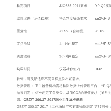
检定项目
JJG635-2011要求
YP-Q2
线性误差（示值误差）
符合精度等级要求
≤±2%F·S
重复性
≤1.5%（合格级）
≤1.0%
零点漂移
1小时内稳定
≤±1%F·S/
跨度漂移
3小时内稳定
≤±2%F·S/
响应时间
仪器标称值内
≤60S
软管，可灵活适应不同采样点位布置需求。
数据管理： 卫生监督机构需将检测数据上传管理平台。YP-Q
结果判定： 标准规定了各类公共场所CO2的限值要求（通常为≤0.1
四、GBZ/T 300.37-2017职业卫生标准解析
GBZ/T 300.37-2017《工作场所空气有毒物质测定