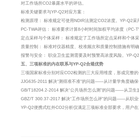
对工作场所CO2暴露水平的评估。
标准关键要求与YP-Q2对应方案：
检测原理： 标准规定可使用NDIR法测定CO2浓度。YP-Q
PC-TWA评估： 标准要求计算8小时时间加权平均浓度（PC
定点采样与个体采样： 标准规定了工作场所定点采样和个体采
质量控制： 标准对仪器精度、校准频次和质量控制措施有明确
报警与安全： 职业卫生监测需要及时预警高浓度风险。YP-
五、三项标准的内在联系与YP-Q2合规优势
三项国家标准分别对应CO2检测的三大应用维度，形成完整
JJG635-2011 解决“测得准不准"的问题——从计量学角度
GB/T18204.2-2014 解决“公共场所怎么测"的问题—
GBZ/T 300.37-2017 解决“工作场所怎么评"的问题—
YP-Q2便携式红外CO2分析仪满足三项标准全部要求，用