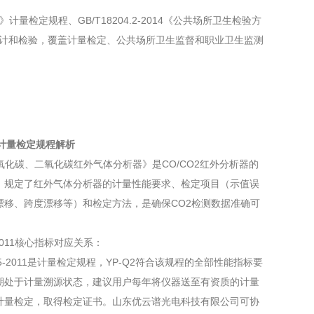
量检定规程、GB/T18204.2-2014《公共场所卫生检验方
进行设计和检验，覆盖计量检定、公共场所卫生监督和职业卫生监测
11计量检定规程解析
1《一氧化碳、二氧化碳红外气体分析器》是CO/CO2红外分析器的
，规定了红外气体分析器的计量性能要求、检定项目（示值误
漂移、跨度漂移等）和检定方法，是确保CO2检测数据准确可
。
5-2011核心指标对应关系：
35-2011是计量检定规程，YP-Q2符合该规程的全部性能指标要
期处于计量溯源状态，建议用户每年将仪器送至有资质的计量
计量检定，取得检定证书。山东优云谱光电科技有限公司可协