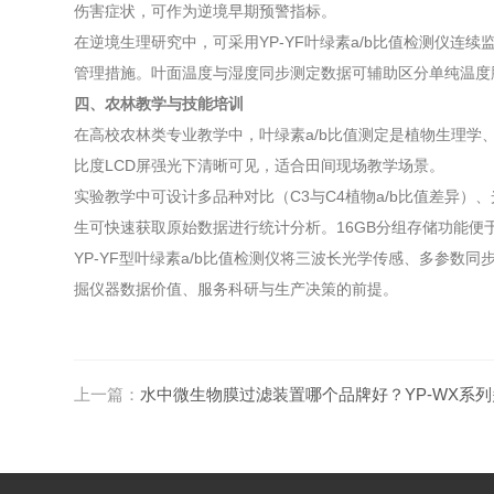
伤害症状，可作为逆境早期预警指标。
在逆境生理研究中，可采用YP-YF叶绿素a/b比值检测仪
管理措施。叶面温度与湿度同步测定数据可辅助区分单纯温度
四、农林教学与技能培训
在高校农林类专业教学中，叶绿素a/b比值测定是植物生理学
比度LCD屏强光下清晰可见，适合田间现场教学场景。
实验教学中可设计多品种对比（C3与C4植物a/b比值差异
生可快速获取原始数据进行统计分析。16GB分组存储功能便
YP-YF型叶绿素a/b比值检测仪将三波长光学传感、多参
掘仪器数据价值、服务科研与生产决策的前提。
上一篇：
水中微生物膜过滤装置哪个品牌好？YP-WX系