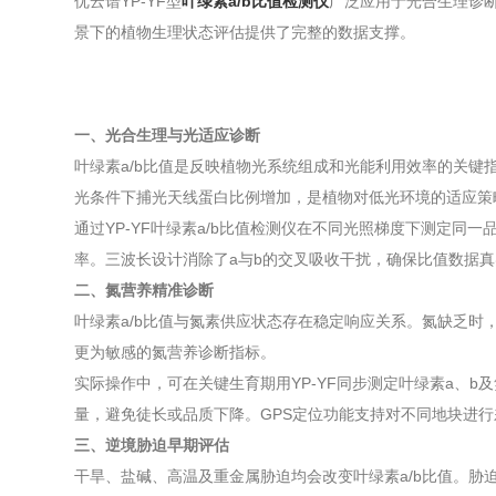
优云谱YP-YF型
叶绿素a/b比值检测仪
广泛应用于光合生理诊断
景下的植物生理状态评估提供了完整的数据支撑。
一、光合生理与光适应诊断
叶绿素a/b比值是反映植物光系统组成和光能利用效率的关键
光条件下捕光天线蛋白比例增加，是植物对低光环境的适应策
通过YP-YF叶绿素a/b比值检测仪在不同光照梯度下测定
率。三波长设计消除了a与b的交叉吸收干扰，确保比值数据
二、氮营养精准诊断
叶绿素a/b比值与氮素供应状态存在稳定响应关系。氮缺乏时
更为敏感的氮营养诊断指标。
实际操作中，可在关键生育期用YP-YF同步测定叶绿素a、
量，避免徒长或品质下降。GPS定位功能支持对不同地块进
三、逆境胁迫早期评估
干旱、盐碱、高温及重金属胁迫均会改变叶绿素a/b比值。胁