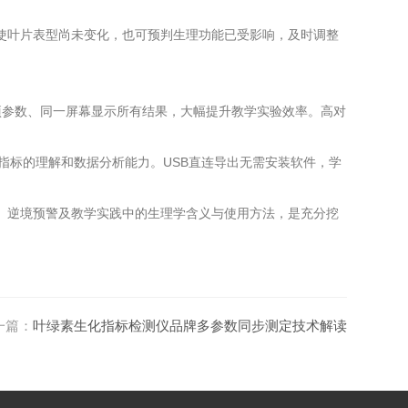
，即使叶片表型尚未变化，也可预判生理功能已受影响，及时调整
六项参数、同一屏幕显示所有结果，大幅提升教学实验效率。高对
理指标的理解和数据分析能力。USB直连导出无需安装软件，学
管理、逆境预警及教学实践中的生理学含义与使用方法，是充分挖
一篇：
叶绿素生化指标检测仪品牌多参数同步测定技术解读