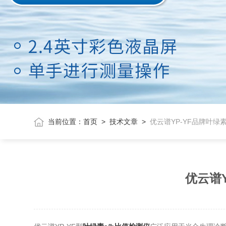
当前位置：
首页
>
技术文章
>
优云谱YP-YF品牌叶绿
优云谱