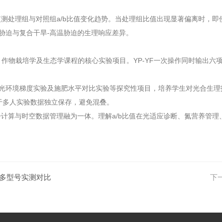
连续监测处理组与对照组a/b比值变化趋势。当处理组比值出现显著偏离时
胁迫与复合干旱-高温胁迫的生理响应差异。
、作物栽培学及生态学课程的核心实验项目。YP-YF一次操作同时输出
）、光环境梯度实验及施肥水平对比实验等探究性项目，培养学生对光合生
于多人实验数据独立保存，避免混叠。
数同步计算与时空数据管理融为一体。理解a/b比值在光适应诊断、氮营养
列多型号实测对比
下