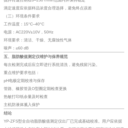
搅拌转速控制在0–250 r/min范围内并保持稳定
滴定速度应依据样品浓度合理选择，避免终点误差
（三）环境条件要求
工作温度：15°C–40°C
电源：AC220V±10V，50Hz
环境要求：清洁、干燥、无腐蚀性气体
噪声：≤60 dB
五、
脂肪酸值测定仪
维护与保养规范
每次检测完成后应立即进行系统清洗，避免残留污染。
重点维护要求包括：
pH电极定期校准与保存
管路、橡胶管及O型圈定期检查更换
热敏打印纸余量及时检查
主机防液体溅入保护
结论
YP-ZFS型全自动脂肪酸值测定仪出厂已完成基础校准。用户应依据