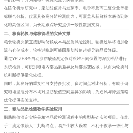
在陈化机制研究中，脂肪酸值常与发芽率、电导率及丙二醛含量等指
标联合分析。仪器具备高分辨检测能力，可覆盖从新鲜粮本底值到陈
化粮高值区间，为长期跟踪研究提供一致性数据支持。
二、粮食轮换与储粮管理的实验支撑
粮食轮换决策直接影响储粮成本与品质风险控制。轮换过早将增加物
流与仓储成本，轮换过晚则可能因脂肪酸值超标导致品质降级。
通过YP-ZFS全自动脂肪酸值测定仪对粮堆不同位置与深度样品进行
系统检测，可识别粮堆内部品质差异及局部劣变区域，从而为轮换时
机判断提供量化依据。
同时，其良好的重复性可支持多批次、多时间点对比分析，有助于研
究粮堆温湿分布不均对脂肪酸值空间差异的影响，为通风与降温策略
优化提供实验支持。
三、粮油品质检测教学实验应用
脂肪酸值滴定实验是粮油品质检测课程中的典型基础实验项目。传统
手工滴定依赖人工判断终点，易产生较大误差，不利于教学一致性与