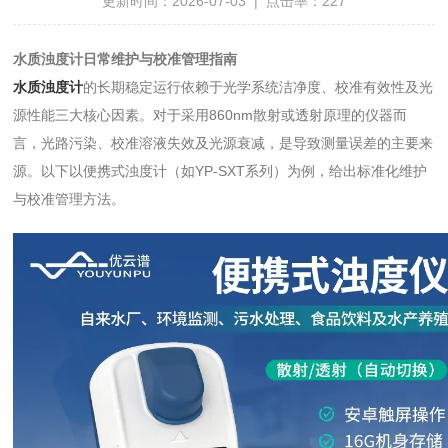
更新时间：2026-07-03 | 点击率：227
水质浊度计日常维护与校准管理指南
水质浊度计
的长期稳定运行依赖于光学系统洁净度、校准有效性及光
源性能三大核心因素。对于采用860nm散射或透射原理的仪器而
言，光路污染、校准溶液失效及光源衰减，是导致测量误差的主要来
源。以下以便携式浊度计（如YP-SXT系列）为例，给出标准化维护
与校准管理方法。