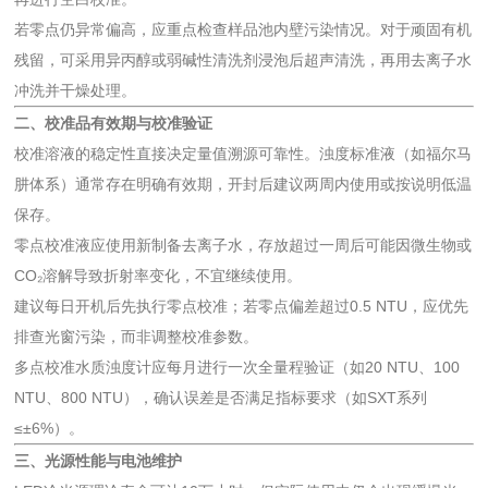
若零点仍异常偏高，应重点检查样品池内壁污染情况。对于顽固有机
残留，可采用异丙醇或弱碱性清洗剂浸泡后超声清洗，再用去离子水
冲洗并干燥处理。
二、校准品有效期与校准验证
校准溶液的稳定性直接决定量值溯源可靠性。浊度标准液（如福尔马
肼体系）通常存在明确有效期，开封后建议两周内使用或按说明低温
保存。
零点校准液应使用新制备去离子水，存放超过一周后可能因微生物或
CO₂溶解导致折射率变化，不宜继续使用。
建议每日开机后先执行零点校准；若零点偏差超过0.5 NTU，应优先
排查光窗污染，而非调整校准参数。
多点校准水质浊度计应每月进行一次全量程验证（如20 NTU、100
NTU、800 NTU），确认误差是否满足指标要求（如SXT系列
≤±6%）。
三、光源性能与电池维护