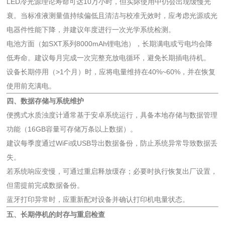
LED冷光源理论寿命可达10万小时，但实际使用中仍会出现缓慢光
衰。当标准液测量值持续偏低且清洁与校准无效时，应考虑光源或光
电器件性能下降，并建议年度进行一次光学系统检测。
电池方面（如SXT系列8000mAh锂电池），长期满电或亏电均会降
低寿命。建议每月完成一次完整充放电循环，避免长期插电待机。
设备长期停用（>1个月）时，应将电量维持在40%~60%，并在恢复
使用前充满电。
四、数据存储与系统维护
便携式水质浊度计通常基于安卓系统运行，具备本地存储与数据管理
功能（16GB容量可存储万条以上数据）。
建议每季度通过WiFi或USB导出数据备份，防止系统异常导致数据丢
失。
若系统响应变慢，可通过重启释放缓存；必要时执行恢复出厂设置，
但需提前完成数据备份。
蓝牙打印异常时，应重新配对设备并确认打印机电量状态。
五、长期停机的封存与重启检查