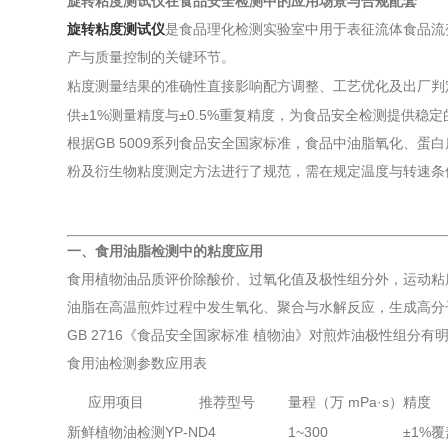
旋转粘度测试仪在食品安全检测中的应用场景与合规配套
旋转粘度测试仪
是食品理化检测实验室中用于表征流体食品流
产与质量控制的关键环节。
粘度测量结果的准确性直接影响配方调整、工艺优化及出厂判
供±1%测量精度与±0.5%重复精度，为食品安全检测提供稳
根据GB 5009系列食品安全国家标准，食品中油脂氧化、蛋
粉及衍生物粘度测定方法进行了规范，需在规定温度与转速条
一、食用油脂检测中的粘度应用
食用植物油品质评价除酸价、过氧化值及极性组分外，运动粘
油脂在高温煎炸过程中发生氧化、聚合与水解反应，生成高分
GB 2716《食品安全国家标准 植物油》对煎炸油极性组
食用油检测参数应用表
应用项目
推荐型号
量程（万 mPa·s）
精度
新鲜植物油检测
YP-ND4
1~300
±1%
覆