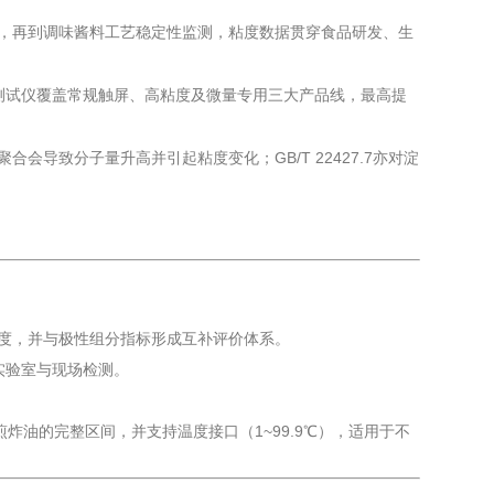
，再到调味酱料工艺稳定性监测，粘度数据贯穿食品研发、生
测试仪覆盖常规触屏、高粘度及微量专用三大产品线，最高提
导致分子量升高并引起粘度变化；GB/T 22427.7亦对淀
度，并与极性组分指标形成互补评价体系。
实验室与现场检测。
深度煎炸油的完整区间，并支持温度接口（1~99.9℃），适用于不