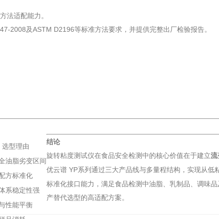
准方法适配能力。
10247-2008及ASTM D2196等标准方法要求，并提供完整出厂检验报告。
结论
选型理由
旋转粘度测试仪在食品安全检测中的核心价值在于建立
流
全油脂劣变区间
优云谱
YP系列通过三大产品线与多量程结构，实现从低
配方标准化
标准化接口能力，满足食品检测中油脂、乳制品、调味品
体系稳定性强
产替代选型的高适配方案。
与性能平衡