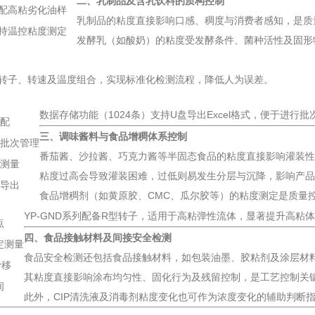
二、乳制品及含乳饮料的质构控制
配高粘劣化油样
乳制品的粘度直接影响口感、稠度与消费者感知，是质
持温控粘度测定
发酵乳（如酸奶）的粘度受发酵条件、菌种活性及固形物
存转子、转速及温度组合，实现标准化检测流程，降低人为误差。
数据存储功能（1024条）支持U盘导出Excel格式，便于进行
适配
三、调味酱料与食品增稠体系控制
持批次管理
番茄酱、沙拉酱、巧克力酱等半固态食品的粘度直接影响灌装
列测量
粘度过高会导致灌装困难，过低则易发生分层与沉降，影响产
势导出
食品增稠剂（如黄原胶、CMC、瓜尔胶等）的粘度测定是质量
YP-GND系列配备R型转子，适用于高粘弹性流体，显著提升高粘
点
四、食品接触材料及间接安全检测
定测量
食品安全检测还包括食品接触材料，如包装油墨、胶粘剂及涂层材
滑移
其粘度直接影响涂布均匀性、固化行为及残留控制，是工艺控制关
间
此外，CIP清洗液及消毒剂粘度变化也可作为浓度变化的辅助判断