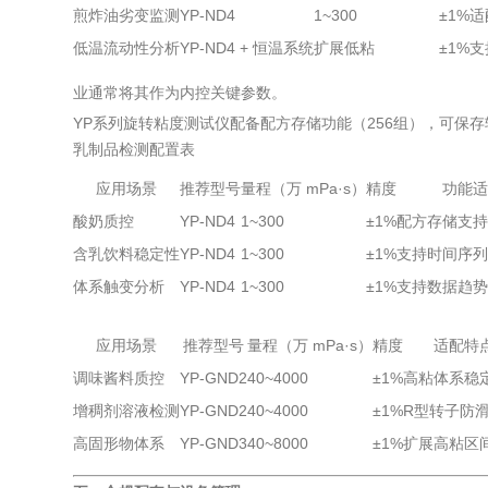
煎炸油劣变监测
YP-ND4
1~300
±1%
适
低温流动性分析
YP-ND4 + 恒温系统
扩展低粘
±1%
支
业通常将其作为内控关键参数。
YP系列旋转粘度测试仪配备配方存储功能（256组），可保
乳制品检测配置表
应用场景
推荐型号
量程（万 mPa·s）
精度
功能
酸奶质控
YP-ND4
1~300
±1%
配方存储支
含乳饮料稳定性
YP-ND4
1~300
±1%
支持时间序
体系触变分析
YP-ND4
1~300
±1%
支持数据趋
应用场景
推荐型号
量程（万 mPa·s）
精度
适配特
调味酱料质控
YP-GND2
40~4000
±1%
高粘体系稳
增稠剂溶液检测
YP-GND2
40~4000
±1%
R型转子防
高固形物体系
YP-GND3
40~8000
±1%
扩展高粘区