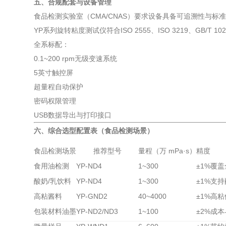
五、合规配套与设备管理
食品检测实验室（CMA/CNAS）要求设备具备可追溯性与标
YP系列旋转粘度测试仪符合ISO 2555、ISO 3219、GB/T 
全系标配：
0.1~200 rpm无级变速系统
5英寸触控屏
超量程自动保护
密码权限管理
USB数据导出与打印接口
六、综合选型配置表（食品检测场景）
食品检测场景
推荐型号
量程（万 mPa·s）
精度
食用油检测
YP-ND4
1~300
±1%
覆盖
酸奶/乳饮料
YP-ND4
1~300
±1%
支持
高粘酱料
YP-GND2
40~4000
±1%
高粘
包装材料油墨
YP-ND2/ND3
1~100
±2%
成本