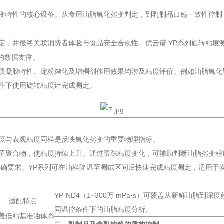
变特性的核心设备。从食用油脂氧化劣变判定，到乳制品口感一致性控制
定，并最终关联消费者体验与食品安全合规性。
优云谱
YP系列旋转粘度
定的数据支撑。
白质凝胶特性、淀粉糊化及增稠剂作用效果均涉及粘度评价。例如油脂氧化聚合会
件下使用旋转粘度计完成测定。
度与表观粘度同样是反映氧化劣变的重要物理指标。
子聚合物，使粘度持续上升。通过跟踪粘度变化，可辅助判断油脂劣变程
分有明确要求。YP系列可在油样降温至测试区间后快速完成粘度测定，适用于
YP-ND4（1~300万 mPa·s）可覆盖从新鲜油脂到
适配特点
同温控条件下的油脂粘度分析。
盖低粘基准油体系