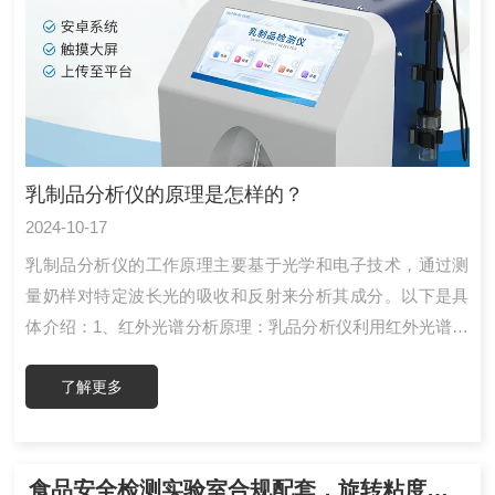
乳制品分析仪的原理是怎样的？
2024-10-17
乳制品分析仪的工作原理主要基于光学和电子技术，通过测
量奶样对特定波长光的吸收和反射来分析其成分。以下是具
体介绍：1、红外光谱分析原理：乳品分析仪利用红外光谱技
术，通过测量样品对特定波长红外光的吸收情况来确定其化
了解更多
学成分。应用：红外光谱技术可以同时测定多种成分，如脂
肪、蛋白质、乳糖等，具有快速、准确的特点。2、超声波检
测原理：部分乳品分析仪采用超声波技术，通过分析超声波
在奶样中的传播速度和衰减程度来评估其物理特性。应用：
食品安全检测实验室合规配套，旋转粘度测试仪的品牌精度要求与型号推荐