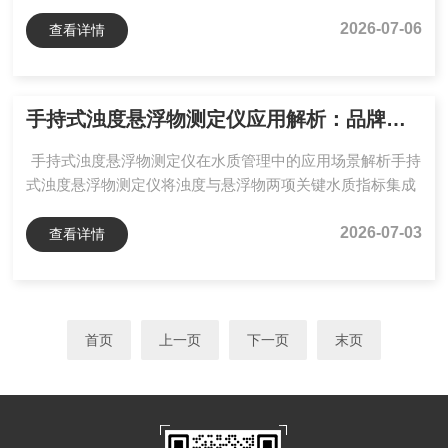
与微生物污染快速筛查，广泛应用于食品加工、医疗卫生、
实验室及生产环境洁净控制。为确保检测结果稳定可靠，应
2026-07-06
查看详情
在质量管理体系下规范使用与维护。一、检测原理与方法标
准仪器基于ATP生物发光反应原理：ATP与荧光素-荧光素酶
体系反应产生生物荧光，其强度与ATP含量呈正相关。拭子
手持式浊度悬浮物测定仪应用解析：品牌设备在水质管理中的场景化实践
采样后进入反应系统，仪器通过高灵敏度光电检测模块测得
相对光单位（RLU），并在约15秒内输出结果。三...
手持式浊度悬浮物测定仪在水质管理中的应用场景解析手持
式浊度悬浮物测定仪将浊度与悬浮物两项关键水质指标集成
于现场快速检测体系中，广泛应用于饮用水处理、水产养
殖、环境监测及食品加工用水管理等领域。以优云谱YP-
2026-07-03
查看详情
SNT（透射法，浊度+悬浮物，0.5~300NTU/1~600mg/L）
与YP-SXTS（散射法，浊度+悬浮物，0~2000NTU/自定义
系数）为代表，该类设备实现了水体颗粒物指标的现场快速
量化，为水质管理提供从经验判断向数据化控制的转变基
首页
上一页
下一页
末页
础。一、自来水厂与供水管网颗粒物监...