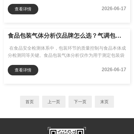
步、快速、准确测定。优云谱便携式COD氨氮总磷总氮检测
仪基于分光光度法，集高温消解与光学检测于一体，内置各
2026-06-17
查看详情
参数独立优化光学通道与标准曲线，并配套预制试剂，实现
从消解到测定的一键式流程化操作。仪器COD检测量程覆盖
10～15000mg/L，氨氮0.025～200mg/L，总磷0.02～
食品包装气体分析仪品牌怎么选？气调包装与罐头容器全场景适配
30mg/L，总氮0.5～200mg/L；示值误差≤±5%，重复性
≤3%，可...
在食品安全检测体系中，包装环节的质量控制与食品本体成
分检测同等关键。食品包装气体分析仪作为用于测定包装袋
及容器内O₂、CO₂含量的专用设备，是落实GB5009系列食
品安全国家标准及相关食品包装法规的重要技术手段。氧气
2026-06-17
查看详情
是引发油脂氧化、促进好氧性微生物繁殖以及导致风味劣变
的核心因素；而二氧化碳浓度则与抑菌能力、气调包装稳定
性及包装形态维持密切相关。因此，准确获取包装顶空气体
组成，是评价食品货架期与品质稳定性的基础环节。该款便
首页
上一页
下一页
末页
携式顶空分析仪可对包装内气体成分及比例进行快速、精准
测定...