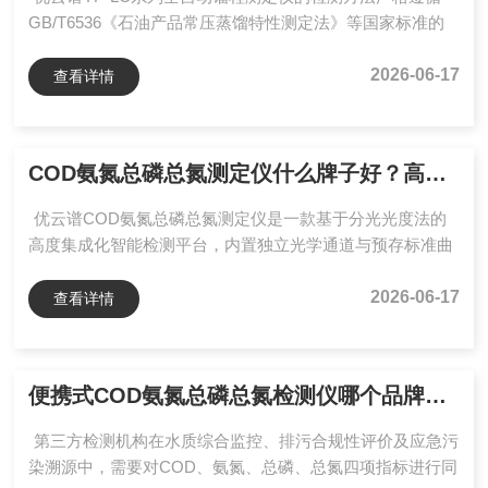
擦拭...
GB/T6536《石油产品常压蒸馏特性测定法》等国家标准的
原理及操作规范。该仪器集成了红外技术自动跟踪液位、高
精度温度传感与半导体制冷温控系统，实现了从加热、蒸
2026-06-17
查看详情
馏、冷凝到结果计算的全流程自动化，为石油、化工、制药
等领域的馏程分析提供了高效、精准、合规的检测方案。
GB/T6536等国家标准核心解读GB/T6536标准规定了石油产
COD氨氮总磷总氮测定仪什么牌子好？高校环境实验室选型实操攻略与避坑指南
品在大气压下进行蒸馏测定馏程的方法，关键控制参数包括
初馏点、终馏点及各温度点的馏出体积。标准对加热...
优云谱COD氨氮总磷总氮测定仪是一款基于分光光度法的
高度集成化智能检测平台，内置独立光学通道与预存标准曲
线，配套预制试剂及高温消解模块，可实现水环境中COD、
氨氮、总磷、总氮的同步快速测定。仪器搭载安卓智能操作
2026-06-17
查看详情
系统、8英寸彩色触摸屏，并集成教学视频与数据云平台功
能，为环境科学、市政工程及化学分析等领域提供高效、可
追溯的多参数水质检测方案。一、水环境科学研究中的核心
便携式COD氨氮总磷总氮检测仪哪个品牌好？第三方检测机构装机实测分析
应用COD、氨氮、总磷与总氮是评价水体有机污染水平及富
营养化状态的关键指标，在水体自净能力、污染物迁移转化
第三方检测机构在水质综合监控、排污合规性评价及应急污
及藻类爆...
染溯源中，需要对COD、氨氮、总磷、总氮四项指标进行同