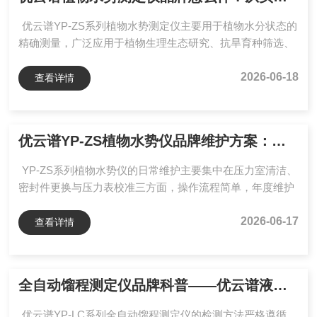
超声波检测可以用于测量奶样的密度、浓度等，对于快速筛
优云谱YP-ZS系列植物水势测定仪主要用于植物水分状态的
选和现场...
精确测量，广泛应用于植物生理生态研究、抗旱育种筛选、
精准灌溉管理及农林教学实验等领域。其高精度压力检测与
自动终点识别功能，可为水分关系分析提供稳定可靠的数据
2026-06-18
查看详情
支撑。一、植物生理生态与逆境胁迫研究在植物水分关系研
究中，水势是反映植物水分亏缺程度的关键生理指标。YP-
ZS系列植物水势测定仪支持叶片或小枝的野外原位测定，可
优云谱YP-ZS植物水势仪品牌维护方案：全周期保养实操手册
用于分析干旱、盐碱及低温等胁迫条件下植物水分状态的动
态变化。例如在荒漠植物研究中，可在不同时间段持续监测
YP-ZS系列植物水势仪的日常维护主要集中在压力室清洁、
水势...
密封件更换与压力表校准三方面，操作流程简单，年度维护
成本较低。规范保养可确保仪器在8–10年设计寿命周期内保
持稳定测量精度，保障水势数据长期可靠。一、压力室清洁
2026-06-17
查看详情
与干燥压力室作为直接承压并接触植物样品的核心部件，每
次使用后必须及时清洁。植物枝条或叶片在加压过程中会渗
出汁液，其中含有糖分、无机盐及有机酸，若未及时清理，
全自动馏程测定仪品牌科普——优云谱液位跟踪故障汇总与答疑干货
干燥后可能堵塞气路接口或腐蚀罐体内壁。清洁方法如下：
待压力室泄压至常压后，取出密封垫与样品，用软布蘸清水
优云谱YP-LC系列全自动馏程测定仪的检测方法严格遵循