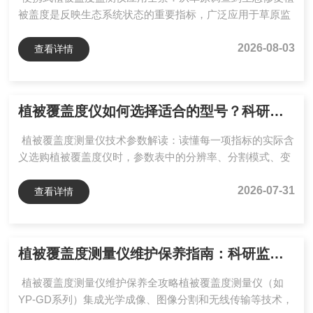
过程中的数据...
被盖度是反映生态系统状态的重要指标，广泛应用于草原监
测、林业调查、农业生产和生态修复评估等领域。传统测量
方式多依赖人工样方估测，存在效率较低、主观因素影响较
2026-08-03
查看详情
大的问题。随着图像识别和自动分析技术的发展，便携式植
被盖度监测仪逐渐应用于野外调查场景。该类设备通过采集
植被图像，并结合图像分割算法计算覆盖比例，使测量过程
植被覆盖度仪如何选择适合的型号？科研监测场景下品牌设备参数解读
更加数字化和可重复。以YP-GD系列为例，其包含便携式和
固定监测两类设备，可根据不同监测需求应用于多种场景。
植被覆盖度测量仪技术参数解读：读懂每一项指标的实际含
一、草原...
义选购植被覆盖度仪时，参数表中的分辨率、分割模式、变
焦倍数、采集方式等指标，往往决定设备是否适合实际监测
需求。不同参数并非越高越好，而是需要结合样地环境、监
2026-07-31
查看详情
测目标和数据要求进行判断。本文以YP-GD系列为例，对常
见技术指标进行解析，帮助用户理解参数背后的实际意义。
一、测量范围与分辨率：关注数据变化能力植被覆盖度通常
植被覆盖度测量仪维护保养指南：科研监测设备品牌如何保障长期数据可靠性
以百分比表示，测量范围一般为0～100%。YP-GD系列分辨
率达到0.01%，意味着仪器显示结果可精确到小数点后...
植被覆盖度测量仪维护保养全攻略植被覆盖度测量仪（如
YP-GD系列）集成光学成像、图像分割和无线传输等技术，