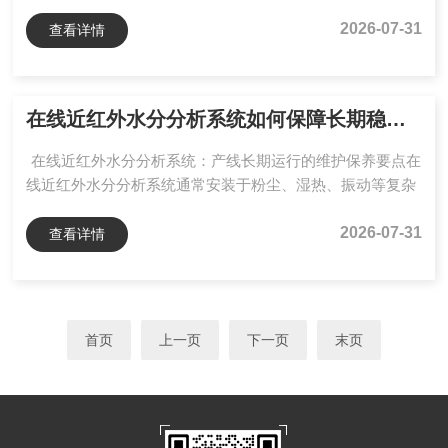
其长期测量稳定性不仅取决于算法性能，也与设备日常维
护、环境管理及数据核查密切相关。针对科研监测和野外长
2026-07-31
查看详情
期部署场景，做好光学部件清洁、供电防护、算法校验和运
行记录，可有效提升数据可靠性。一、镜头与测量窗口清洁
植被覆盖度测量依赖高质量图像采集，镜头表面的灰尘、指
在线近红外水分分析系统如何保障长期稳定运行？从维护保养到品牌设备选型
纹、水渍甚至轻微划痕，都会影响像素灰度和植被边界识
别，进而造成覆盖度计算偏差。日常清洁时，应使用镜头布
在线近红外水分分析系统：产线长期运行的维护保养要点在
或超细纤维软布...
线近红外水分分析系统通常安装于粉尘、湿热、振动等复杂
工业环境中，其长期运行稳定性不仅依赖设备硬件设计，也
与日常维护管理密切相关。优云谱YP-ZHS在线近红外水分
2026-07-31
查看详情
分析系统采用IP65防护探头、进口卤素灯及高硼石英玻璃等
工业化设计，可满足连续生产环境下的水分监测需求。但在
实际应用中，规范化维护仍是保障检测数据准确性、延长设
备使用寿命的重要环节。本文结合现场应用经验，从光学维
首页
上一页
下一页
末页
护、设备安装、模型管理及数据维护等方面，梳理在线近红
外水...