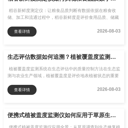
超声波检测可以用于测量奶样的密度、浓度等，对于快速筛
稻谷新鲜度测定仪：让粮食品质判断有数据依据在粮食收
选和现场...
储、加工和流通过程中，稻谷新鲜度是评价食用品质、储藏
状态以及加工适应性的重要指标。随着LS/T6118—2017《粮
油检验稻谷新鲜度测定与判别》行业标准的实施，稻谷新鲜
2026-08-03
查看详情
度检测逐渐从传统经验判断转向标准化、数字化评价。YP-
GW型稻谷新鲜度测定仪依据标准检测原理，将化学显色方
法转化为数字化检测流程，通过检测结果对稻谷新鲜程度进
生态评估数据如何追溯？植被覆盖度监测系统品牌方案解析
行量化分析，为粮库、加工企业和检测机构提供数据参考。
一、检测原理与结果判定稻谷在储藏过程中，内部过氧化
植被覆盖度监测系统在生态评估中的质量控制方法在生态监
物...
测与农业生产领域，植被覆盖度是评价地表植被状态的重要
指标，广泛应用于草原退化评估、林地郁闭度调查、矿山生
态修复以及农田长势分析等场景。传统测量方式主要依靠人
2026-08-03
查看详情
工目测、样方法或网格估算，存在效率较低、人员差异影响
明显、数据追溯困难等问题。植被覆盖度监测系统（如YP-
GD系列）通过图像采集、自动分割分析和数据记录等方
便携式植被盖度监测仪如何应用于草原生态调查？品牌设备测量方案解析
式，将覆盖度测量由人工经验判断转变为数字化流程。通过
规范影像采集、算法参数管理和数据保存，可提升长期监测
便携式植被盖度监测仪应用全景：从草原调查到生态修复植