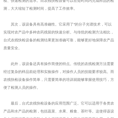
模、快速检测的需求。而农残快检设备可以在短时间内完成样品的检
测，大大缩短了检测时间，提高了工作效率。
其次，该设备具有高准确性。它采用了*的分子光谱技术，可以
实现对农产品中多种农药残留的快速分析。与传统的检测方法相比，
台式农残快检设备的检测结果更加准确可靠，能够更好地保障农产品
质量安全。
此外，该设备还具有操作简便的特点。传统的农残检测方法需要
经过复杂的样品前处理和实验操作，对操作人员的技能要求较高。而
农残快检设备操作简单，只需要简单的培训就能够掌握使用技巧，方
便了检测人员的操作。
最后，台式农残快检设备的应用范围广泛。它可以适用于各类农
产品和水产品的检测，包括蔬菜、水果、粮食、茶叶等。这使得该设