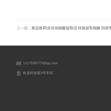
上一篇：
新品推荐|全自动核酸提取仪 快速提取核酸 回收
1217030773@qq.com
欧龙科技园3号车间