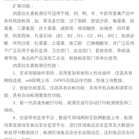
扩展功能：
鸡蛋抗生素检测仪可适用于猪、鸡、鸭、羊、牛奶等畜禽产品中
兽药残留检测，如、莱克多巴胺、沙丁胺醇、恩诺沙星、氯霉素、链
霉素、三聚氰胺、庆大霉素、磺胺类、喹喏酮类、呋喃类、四环素
类、阿莫西林、孔雀石绿、(B1，B2，G1，G2，M1，M2 )、疾病诊
断、环丙沙星、红霉素、土霉素、喹乙醇、已烯雌酚等。并广泛应用
于广泛应用于食药监局、卫生部门、农业部门、畜牧兽医、养殖场、
屠宰场、食品肉产品深加工企业、检验检疫部门等单位使用。
鸡蛋抗生素检测仪性能：
1、安卓智能操作系统，采用更加有效和人性化操作，仪器具有
网线连接、wifi联网上传、GPRS无线远传功能，快速上传数据。
2、智能化程度高，仪器具有自检功能：具有开机自检和调零功
能，具有自动检测重复性功能。
3、新一代高速热敏打印机，检测完成可自动打印检测报告和二
维码。
4、仪器带有监管平台，数据可局域网和互联网数据上传，检测
结果直接传至食品安全监管平台。进行区域食品安全监管及大数据分
析处理与数据统计，检测区域食品安全长短期动态，达到食品安全问