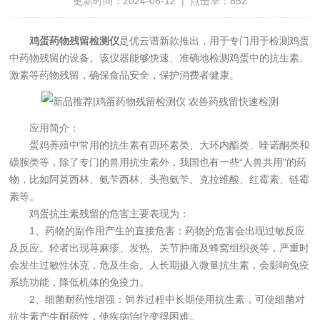
更新时间：2024-06-12 | 点击率：652
鸡蛋药物残留检测仪
是优云谱新款推出，用于专门用于检测鸡蛋
中药物残留的设备。该仪器能够快速、准确地检测鸡蛋中的抗生素、
激素等药物残留，确保食品安全，保护消费者健康。
应用简介：
蛋鸡养殖中常用的抗生素有四环素类、大环内酯类、喹诺酮类和
磺胺类等，除了专门的兽用抗生素外，我国也有一些“人兽共用"的药
物，比如阿莫西林、氨苄西林、头孢氨苄、克拉维酸、红霉素、链霉
素等。
鸡蛋抗生素残留的危害主要表现为：
1、药物的副作用产生的直接危害：药物的危害会出现过敏反应
及反应。轻者出现荨麻疹、发热、关节肿痛及蜂窝组织炎等，严重时
会发生过敏性休克，危及生命。人长期摄入微量抗生素，会影响免疫
系统功能，降低机体的免疫力。
2、细菌耐药性增强：饲养过程中长期使用抗生素，可使细菌对
抗生素产生耐药性，使疾病治疗变得困难。