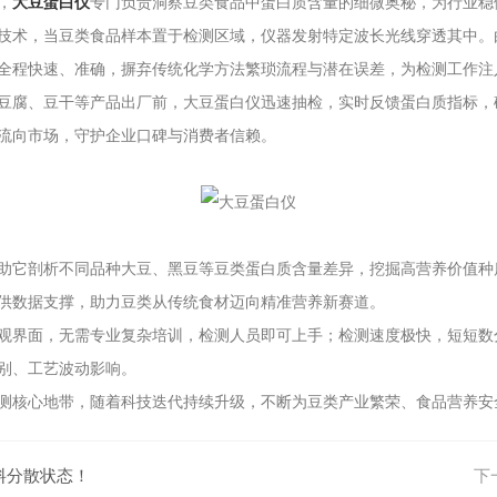
，
大豆蛋白仪
专门负责洞察豆类食品中蛋白质含量的细微奥秘，为行业稳
术，当豆类食品样本置于检测区域，仪器发射特定波长光线穿透其中。
全程快速、准确，摒弃传统化学方法繁琐流程与潜在误差，为检测工作注
腐、豆干等产品出厂前，大豆蛋白仪迅速抽检，实时反馈蛋白质指标，
流向市场，守护企业口碑与消费者信赖。
它剖析不同品种大豆、黑豆等豆类蛋白质含量差异，挖掘高营养价值种
供数据支撑，助力豆类从传统食材迈向精准营养新赛道。
界面，无需专业复杂培训，检测人员即可上手；检测速度极快，短短数
别、工艺波动影响。
核心地带，随着科技迭代持续升级，不断为豆类产业繁荣、食品营养安
料分散状态！
下