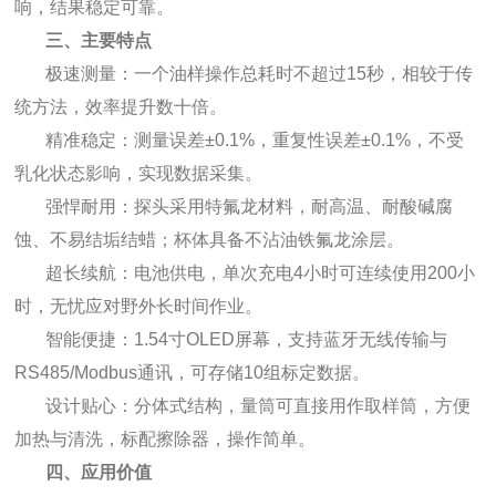
响，结果稳定可靠。
三、主要特点
极速测量：一个油样操作总耗时不超过15秒，相较于传
统方法，效率提升数十倍。
精准稳定：测量误差±0.1%，重复性误差±0.1%，不受
乳化状态影响，实现数据采集。
强悍耐用：探头采用特氟龙材料，耐高温、耐酸碱腐
蚀、不易结垢结蜡；杯体具备不沾油铁氟龙涂层。
超长续航：电池供电，单次充电4小时可连续使用200小
时，无忧应对野外长时间作业。
智能便捷：1.54寸OLED屏幕，支持蓝牙无线传输与
RS485/Modbus通讯，可存储10组标定数据。
设计贴心：分体式结构，量筒可直接用作取样筒，方便
加热与清洗，标配擦除器，操作简单。
四、应用价值