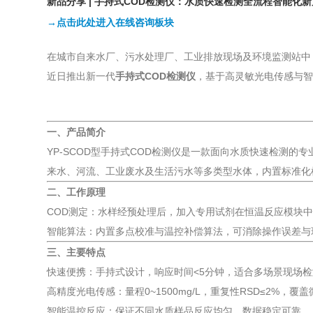
新品分享 | 手持式COD检测仪：水质快速检测全流程智能化
→点击此处进入在线咨询板块
在城市自来水厂、污水处理厂、工业排放现场及环境监测站中
近日推出新一代
手持式COD检测仪
，基于高灵敏光电传感与智
一、产品简介
YP-SCOD型手持式COD检测仪是一款面向水质快速检测
来水、河流、工业废水及生活污水等多类型水体，内置标准化
二、工作原理
COD测定：水样经预处理后，加入专用试剂在恒温反应模块
智能算法：内置多点校准与温控补偿算法，可消除操作误差与
三、主要特点
快速便携：手持式设计，响应时间<5分钟，适合多场景现场
高精度光电传感：量程0~1500mg/L，重复性RSD≤2%，
智能温控反应：保证不同水质样品反应均匀，数据稳定可靠。