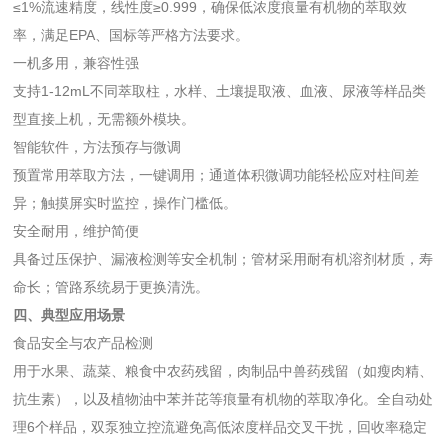
≤1%流速精度，线性度≥0.999，确保低浓度痕量有机物的萃取效
率，满足EPA、国标等严格方法要求。
一机多用，兼容性强
支持1-12mL不同萃取柱，水样、土壤提取液、血液、尿液等样品类
型直接上机，无需额外模块。
智能软件，方法预存与微调
预置常用萃取方法，一键调用；通道体积微调功能轻松应对柱间差
异；触摸屏实时监控，操作门槛低。
安全耐用，维护简便
具备过压保护、漏液检测等安全机制；管材采用耐有机溶剂材质，寿
命长；管路系统易于更换清洗。
四、典型应用场景
食品安全与农产品检测
用于水果、蔬菜、粮食中农药残留，肉制品中兽药残留（如瘦肉精、
抗生素），以及植物油中苯并芘等痕量有机物的萃取净化。全自动处
理6个样品，双泵独立控流避免高低浓度样品交叉干扰，回收率稳定