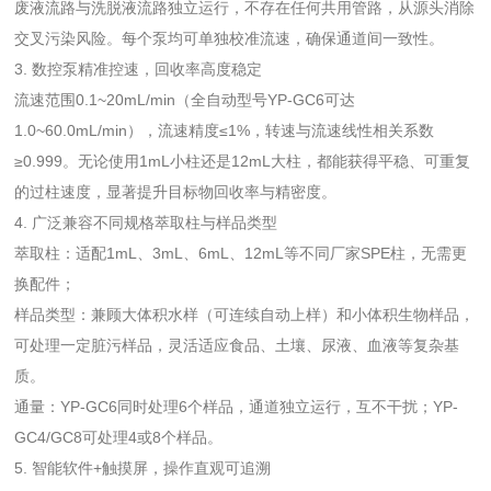
废液流路与洗脱液流路独立运行，不存在任何共用管路，从源头消除
交叉污染风险。每个泵均可单独校准流速，确保通道间一致性。
3. 数控泵精准控速，回收率高度稳定
流速范围0.1~20mL/min（全自动型号YP-GC6可达
1.0~60.0mL/min），流速精度≤1%，转速与流速线性相关系数
≥0.999。无论使用1mL小柱还是12mL大柱，都能获得平稳、可重复
的过柱速度，显著提升目标物回收率与精密度。
4. 广泛兼容不同规格萃取柱与样品类型
萃取柱：适配1mL、3mL、6mL、12mL等不同厂家SPE柱，无需更
换配件；
样品类型：兼顾大体积水样（可连续自动上样）和小体积生物样品，
可处理一定脏污样品，灵活适应食品、土壤、尿液、血液等复杂基
质。
通量：YP-GC6同时处理6个样品，通道独立运行，互不干扰；YP-
GC4/GC8可处理4或8个样品。
5. 智能软件+触摸屏，操作直观可追溯