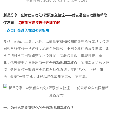
更新时间：2026-06-03 | 点击率：163
新品分享 | 全流程自动化+双泵独立控流——优云谱全自动固相萃取
仪发布
←
点
击前方链接进行详细了解
→点击此处进入在线咨询板块
食品、药品、土壤、水样……痕量有机物检测前处理流程繁琐，传统
固相萃取依赖手动过柱，流速全凭经验，不同萃取柱需反复调试，废
液与洗脱液共用管路交叉污染频发，实验通量低且重现性差。基于
此，优云谱于近日推出新一代
全自动固相萃取仪
，采用双泵组独立控
流、数控泵精准调速与全流程自动化系统，实现“活化、上样、淋
洗、收集"一键完成，让样品净化富集更高效、更可靠。
一、为什么需要智能化的全自动固相萃取仪？