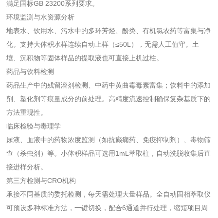
满足国标GB 23200系列要求。
环境监测与水资源分析
地表水、饮用水、污水中的多环芳烃、酚类、有机氯农药等富集与净
化。支持大体积水样连续自动上样（≤50L），无需人工值守。土
壤、沉积物等固体样品的提取液也可直接上机过柱。
药品与饮料检测
药品生产中的残留溶剂检测、中药中黄曲霉毒素富集；饮料中的添加
剂、塑化剂等痕量成分的前处理。高精度流速控制确保复杂基质下的
方法重现性。
临床检验与毒理学
尿液、血液中的药物浓度监测（如抗癫痫药、免疫抑制剂）、毒物筛
查（杀虫剂）等。小体积样品可选用1mL萃取柱，自动洗脱收集后直
接进样分析。
第三方检测与CRO机构
承接不同基质的委托检测，每天需处理大量样品。全自动固相萃取仪
可预设多种标准方法，一键切换，配合6通道并行处理，缩短项目周