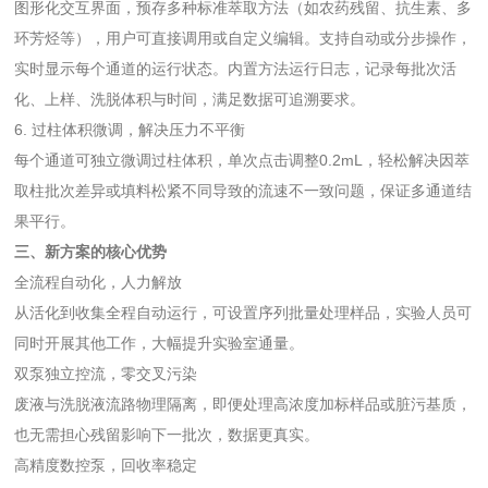
图形化交互界面，预存多种标准萃取方法（如农药残留、抗生素、多
环芳烃等），用户可直接调用或自定义编辑。支持自动或分步操作，
实时显示每个通道的运行状态。内置方法运行日志，记录每批次活
化、上样、洗脱体积与时间，满足数据可追溯要求。
6. 过柱体积微调，解决压力不平衡
每个通道可独立微调过柱体积，单次点击调整0.2mL，轻松解决因萃
取柱批次差异或填料松紧不同导致的流速不一致问题，保证多通道结
果平行。
三、新方案的核心优势
全流程自动化，人力解放
从活化到收集全程自动运行，可设置序列批量处理样品，实验人员可
同时开展其他工作，大幅提升实验室通量。
双泵独立控流，零交叉污染
废液与洗脱液流路物理隔离，即便处理高浓度加标样品或脏污基质，
也无需担心残留影响下一批次，数据更真实。
高精度数控泵，回收率稳定