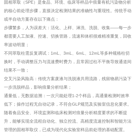
固相萃取（SPE）是食品、环境、临床等样品中痕量有机污染物分析
的核心前处理步骤，直接决定检测结果的准确性与重现性。传统手动
或半自动方案存在以下痛点：
步骤繁多，人为误差大：活化、上样、淋洗、洗脱、收集——每一步
都需要人工加液、控速、切换管路，流速和体积很难精准重复，回收
率波动明显；
不同萃取柱需反复调试：1mL、3mL、6mL、12mL等多种规格柱切
换时，手动调整压力与流速费时费力，且常因过柱不平衡导致通道间
结果不一致；
交叉污染风险高：传统方案废液与洗脱液共用流路，残留物易污染下
一步洗脱样品，影响痕量分析结果；
通量低，无数据追溯：一次只能处理1-2个样品，高通量检测时效率
低下；操作过程无自动记录，不符合GLP规范及实验室信息化要求。
随着食品安全、环境监测和临床检测对痕量分析精度要求的不断提
升，能够实现全流程自动化、独立控流、高精度流速控制和智能方法
管理的固相萃取仪，已成为现代化实验室样品前处理的基础配置。