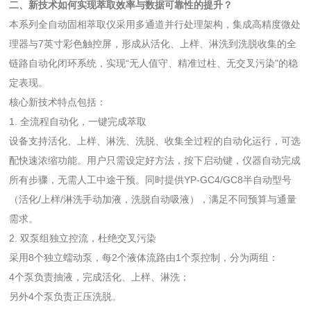
二、新技术如何实现萃取效率与数据可靠性的提升？
本系列全自动固相萃取仪采用多通道并行处理架构，集成高精度微处
理器与7英寸彩色触控屏，形成从活化、上样、淋洗到洗脱收集的全
链路自动化闭环系统，实现“无人值守、精准过柱、无交叉污染"的稳
定表现。
核心新技术特点包括：
1. 全流程自动化，一键完成萃取
设备支持活化、上样、淋洗、洗脱、收集全过程的自动化运行，可选
配快速浓缩功能。用户只需设定好方法，按下启动键，仪器自动完成
所有步骤，无需人工中途干预。同时提供YP-GC4/GC8半自动型号
（活化/上样/淋洗手动加液，洗脱自动吸液），满足不同预算与通量
需求。
2. 双泵组独立控流，杜绝交叉污染
采用8个独立蠕动泵，每2个液体流路由1个泵控制，分为两组：
4个泵负责抽液，完成活化、上样、淋洗；
另外4个泵负责正压洗脱。