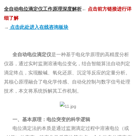
全自动电位滴定仪工作原理深度解析
←
点击前方链接进行详
细了解
→
点击此处进入在线咨询板块
全自动电位滴定仪
是一种基于电化学原理的高精度分析
仪器，通过实时监测溶液电位变化，结合智能算法自动判定
滴定终点，实现酸碱、氧化还原、沉淀等反应的定量分析。
其核心原理融合了电化学传感、自动化控制与数字信号处理
技术，本文将系统拆解其工作机制。
一、基本原理：电位突变的科学逻辑
电位滴定法的本质是通过监测滴定过程中溶液电位（或