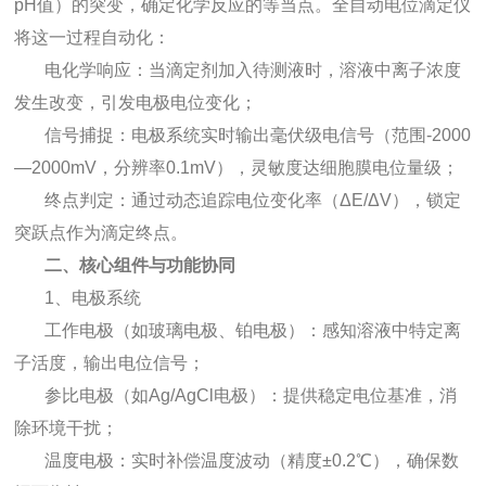
pH值）的突变，确定化学反应的等当点。全自动电位滴定仪
将这一过程自动化：
电化学响应：当滴定剂加入待测液时，溶液中离子浓度
发生改变，引发电极电位变化；
信号捕捉：电极系统实时输出毫伏级电信号（范围-2000
—2000mV，分辨率0.1mV），灵敏度达细胞膜电位量级；
终点判定：通过动态追踪电位变化率（ΔE/ΔV），锁定
突跃点作为滴定终点。
二、核心组件与功能协同
1、电极系统
工作电极（如玻璃电极、铂电极）：感知溶液中特定离
子活度，输出电位信号；
参比电极（如Ag/AgCl电极）：提供稳定电位基准，消
除环境干扰；
温度电极：实时补偿温度波动（精度±0.2℃），确保数