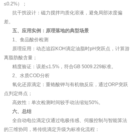
≤0.2%）；
抗干扰设计：磁力搅拌均质化溶液，避免局部浓度偏
差。
五、应用实例：原理落地的典型场景
1、食品酸价检测
原理应用：动态追踪KOH滴定油脂时pH突跃点，计算游
离脂肪酸含量；
精度验证：误差≤1.5%，符合GB 5009.229标准。
2、水质COD分析
氧化还原滴定：重铬酸钾与有机物反应，通过ORP突跃
点判定终点；
高效性：单次检测时间较手动法缩短50%。
六、总结
全自动电位滴定仪通过电极传感、伺服控制与智能算法
的三维协同，将传统滴定升级为标准化流程：