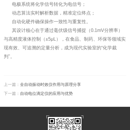
电极系统将化学信号转化为电信号；
动态算法实时解析数据，精准定位终点；
自动化硬件确保操作一致性与重复性。
其设计核心在于通过毫伏级信号捕捉（0.1mV分辨率）
与高精度液体控制（±5μL），在食品、制药、环保等领域实
现有效、可追溯的定量分析，成为现代实验室的“化学裁
判"。
上一篇：
全自动振动时效仪作用与原理分享
下一篇：
自动电位滴定仪的应用与优势