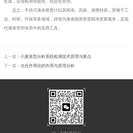
生成，实现检测智能化、信息化管理。
总之，手持式液体密度计以其精准、高效、便携特质，穿梭于工
业、科研、环保等多领域，持续为液体物质密度精准度量服务，是现
代液体管控体系中的实用工具。
上一篇：
小麦表型分析系统检测技术原理与要点
下一篇：
光合作用仪的作用与原理分析