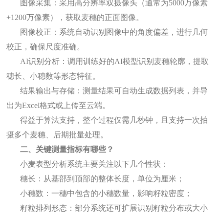
图像采集：采用高分辨率双摄像头（通常为5000万像素
+1200万像素），获取麦穗的正面图像。
图像校正：系统自动识别图像中的角度偏差，进行几何
校正，确保尺度准确。
AI识别分析：调用训练好的AI模型识别麦穗轮廓，提取
穗长、小穗数等形态特征。
结果输出与存储：测量结果可自动生成数据列表，并导
出为Excel格式或上传至云端。
得益于算法支持，整个过程仅需几秒钟，且支持一次拍
摄多个麦穗、后期批量处理。
二、关键测量指标有哪些？
小麦表型分析系统主要关注以下几个性状：
穗长：从基部到顶部的整体长度，单位为厘米；
小穗数：一穗中包含的小穗数量，影响籽粒密度；
籽粒排列形态：部分系统还可扩展识别籽粒分布或大小