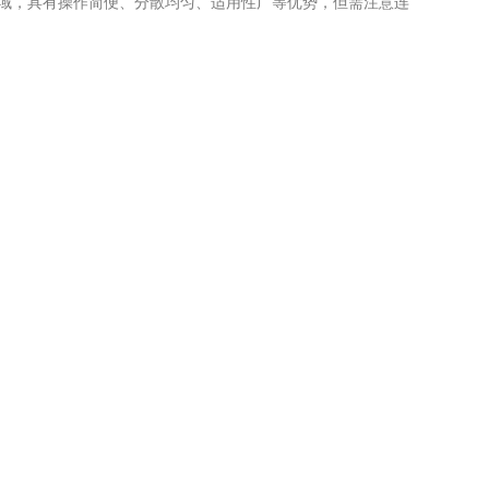
域，具有操作简便、分散均匀、适用性广等优势，但需注意连