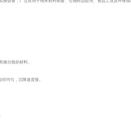
实验设备，广泛应用于纳米材料制备、生物样品处理、食品工业及环保领
和难分散的材料。
粒径均匀，沉降速度慢。
。