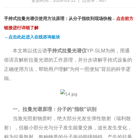
更新时间：2026-03-12 | 点击率：607
手持式拉曼光谱仪使用方法原理：从分子指纹到现场快检
←
点
击前方
链接进行详细了解
→点击此处进入在线咨询板块
本文将以优云谱
手持式拉曼光谱仪
YP-SLM为例，用通
俗语言解析拉曼光谱的工作原理，并分步讲解手持式设备的
正确使用方法，帮助用户理解“为何一照便知"背后的科学逻
辑。
一、拉曼光谱原理：分子的“指纹"识别
当激光照射物质时，绝大部分光发生弹性散射（瑞利散
射），但极小部分光与分子发生能量交换，波长发生变化，
称为拉曼散射。每种物质的分子振动能级独特，产生的拉曼