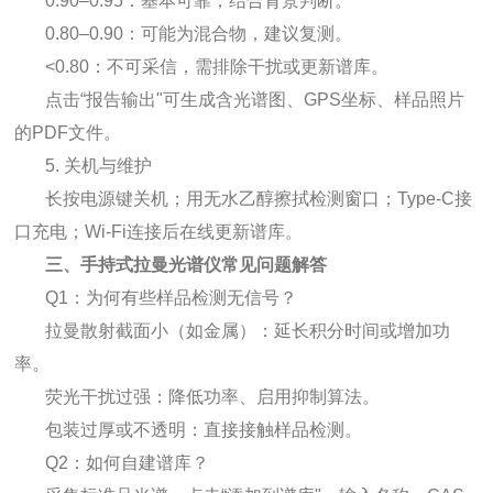
0.90–0.95：基本可靠，结合背景判断。
0.80–0.90：可能为混合物，建议复测。
<0.80：不可采信，需排除干扰或更新谱库。
点击“报告输出"可生成含光谱图、GPS坐标、样品照片
的PDF文件。
5. 关机与维护
长按电源键关机；用无水乙醇擦拭检测窗口；Type-C接
口充电；Wi-Fi连接后在线更新谱库。
三、手持式拉曼光谱仪常见问题解答
Q1：为何有些样品检测无信号？
拉曼散射截面小（如金属）：延长积分时间或增加功
率。
荧光干扰过强：降低功率、启用抑制算法。
包装过厚或不透明：直接接触样品检测。
Q2：如何自建谱库？