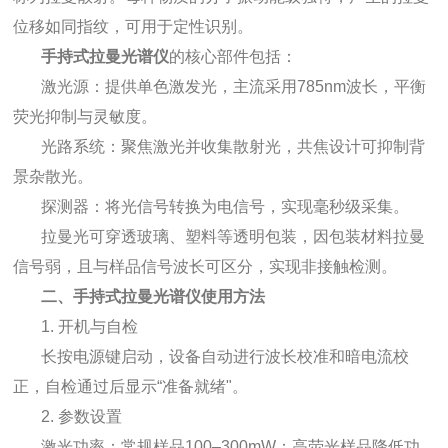
位移如同指纹，可用于定性识别。
手持式拉曼光谱仪
的核心部件包括：
激光源：提供单色激发光，主流采用785nm波长，平衡
荧光抑制与灵敏度。
光路系统：聚焦激光并收集散射光，共焦设计可抑制背
景杂散光。
探测器：将光信号转换为电信号，实现毫秒级采集。
拉曼光可穿透玻璃、塑料等透明包装，因包装材料拉曼
信号弱，且与样品信号波长可区分，实现非接触检测。
二、手持式拉曼光谱仪使用方法
1. 开机与自检
长按电源键启动，设备自动进行波长校准和暗电流校
正，自检通过后显示“准备就绪"。
2. 参数设置
激光功率：常规样品100–300mW；高荧光样品降低功