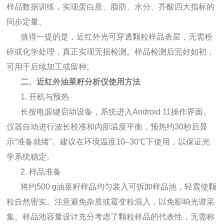
样品数据训练，实现蛋白质、脂肪、水分、芥酸四大指标的
同步定量。
值得一提的是，近红外光可穿透颗粒样品表层，无需粉
碎或化学处理，真正实现无损检测。样品检测后完好如初，
可用于后续加工或留种。
二、近红外油菜籽分析仪使用方法
1. 开机与预热
长按电源键启动设备，系统进入Android 11操作界面。
仪器自动进行波长校准和内部温度平衡，预热约30秒后显
示“准备就绪"。建议在环境温度10–30℃下使用，以保证光
学系统稳定。
2. 样品准备
将约500 g油菜籽样品均匀装入可拆卸样品池，轻震使颗
粒自然密实。注意避免杂质或霉变粒混入，以免影响光谱采
集。样品池容量设计充分考虑了颗粒样品的代表性，无需称