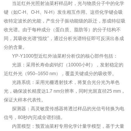
当近红外光照射油菜籽样品时，光与物质分子中的化学
键（如C-H、O-H、N-H）发生相互作用。这些化学键会吸
收特定波长的光能，产生分子振动能级的跃迁，形成特征吸
收光谱。由于每种成分（蛋白质、脂肪等）的分子结构不
同，其吸收光谱“指纹"，通过分析光谱特征即可反演出各成
分的含量。
YP-Y1000型近红外油菜籽分析仪的核心部件包括：
光源：采用长寿命卤钨灯（10000小时），发射稳定的
近红外光（950–1650 nm），覆盖关键成分的吸收带。
光路系统：采用光栅透射技术，将复合光分光为单色
光，确保波长精度达1.7 nm分辨率，同时光斑直径25 mm，
保证大样本代表性。
探测器：高灵敏度传感器将透过样品的光信号转换为电
信号，80秒内完成全谱扫描。
内置模型：预置油菜籽专用化学计量学模型，基于大量