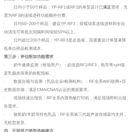
· 日均小于50个样品：YP-RF1或RF2的单泵设计已
满足
需求，无
需为RF3的连续进样功能额外付费。
· 日均50~200个样品：建议YP-RF3，双蠕动泵连续进样和全自
动清洗可将批次间隔时间缩短50%以上。
· 日均超过200个样品：YP-RF3是必选项，高通量设计将显著降
低单位样品检测成本。
第三步：评估附加功能需求
· 奶牛健康监测（牧场用户）：必须选RF2/RF3，电导率+pH值
是乳腺炎筛查的标配指标。
· 数据合规与追溯（乳品企业/检测机构）：RF全系WiFi联网+历
史数据存储，满足CMA/CNAS认证的溯源要求。
· 现场快速出报告：RF全系内置热敏打印机，满足现场即时出报
告需求。
· 骆驼奶/羊奶等特色乳品：RF全系第三代超声波传感器均支持，
无机型差异。
四、不同用户类型选购建议