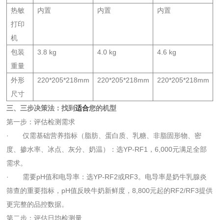
热敏
内置
内置
内置
打印
机
包装
3.8 kg
4.0 kg
4.6 kg
重量
外形
220*205*218mm
220*205*218mm
220*205*218mm
尺寸
三、三步决策法：找到
适合
您的机型
第一步：评估检测需求
· 仅需基础营养指标（脂肪、蛋白质、乳糖、非脂固形物、密
度、掺水率、冰点、灰分、奶温）：选YP-RF1，6,000元满足全部
需求。
· 需要pH值和电导率：选YP-RF2或RF3。电导率是奶牛乳腺炎
筛查的重要指标，pH值反映牛奶新鲜度，8,800元起的RF2/RF3提供
更完整的品控数据。
第二步：评估日均检测量