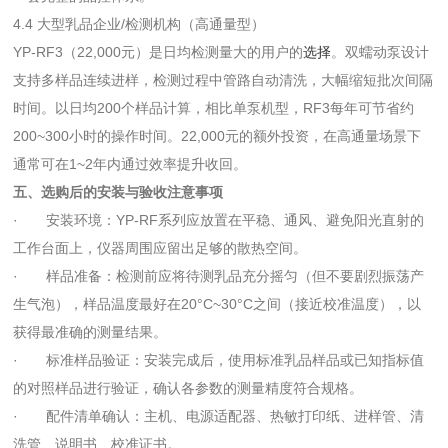
4.4 大型乳品企业/检测机构（高通量型）
YP-RF3（22,000元）是日均检测量大的用户的
选择
。双蠕动泵设计
支持多样品连续进样，检测过程中管路自动清洗，大幅缩短批次间隔
时间。以日均200个样品计算，相比单泵机型，RF3每年可节省约
200~300小时的操作时间。22,000元的额外投资，在高通量场景下
通常可在1~2年内通过效率提升收回。
五、选购后的安装与验收注意事项
· 安装环境：YP-RF系列应放置在平稳、通风、避免阳光直射的
工作台面上，仪器周围应留出足够的散热空间。
· 样品准备：检测前应将待测乳品充分摇匀（但不要剧烈振荡产
生气泡），样品温度最好在20°C~30°C之间（接近校准温度），以
获得最准确的测量结果。
· 标准样品验证：安装完成后，使用标准乳品样品或已知指标值
的对照样品进行验证，确认各参数的测量精度符合规格。
· 配件清单确认：主机、电源适配器、热敏打印纸、进样管、清
洗管、说明书、校准证书。