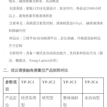
镜头，确保图像无畸变、高清晰度
·
光源系统：密集LED冷光源设计，发光均匀，寿命达25000小时
以上，避免热量导致液滴挥发
·
注射单元：高精度注射泵控制，滴液精度达0.01μL，确保液滴体
积精确可控
·
样品台：三维手动/自动精调平台，定位准确，可根据实际样品
尺寸定制
·
分析软件：具备一键式全自动拟合能力，支持多种拟合方法（圆
法、椭圆法、Young-Laplace法等）
二、优云谱接触角测量仪产品矩阵对比
参数项
YP-JC1
YP-JC2
YP-JC3
YP-JC4
目
产品定
经济实用
研究型
整体倾斜
全自动型
位
型
型