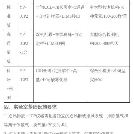
标
YP-
全谱CCD+加长雾室+5通道
中大型检测机构/70
准
ICP2
+自动进样器+LIMS接口
种元素/100-200样/天
版
高
YP-
双机配置+在线稀释+自动
大型综合检测机
通
ICP2
进样+LIMS联网
构/200-400样/天
量
x2台
版
科
YP-
CID全谱+定性软件+高
综合性检测+科研型
研
ICP3
盐/HF耐酸雾化器
实验室
+检
测
四、实验室基础设施要求
1. 通风排废：ICP仪器需配备独立的通风橱或排风系统，排除氩气和
等离子体废气，换气量≥30次/小时。
2. 纯水系统：需配备18MΩ·cm超纯水装置，保障空白值稳定。