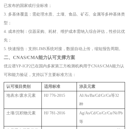
已发布的国家或行业标准；
3. 多基体覆盖：需处理水质、土壤、食品、矿石、金属等多种基体类
型；
4. 成本控制：仪器采购、耗材、维护成本需纳入综合评估，性价比优
先；
5. 快速报告：支持LIMS系统对接，数据自动上传，缩短报告周期。
二、CNAS/CMA能力认可支撑方案
优云谱YP-ICP2已在国内多家第三方检测机构用于CNAS/CMA能力认
可和能力验证，支持以下主要标准方法：
认可项目类别
适用标准
涉及元素
地表水/废水元素
HJ 776-2015
Al/As/Ba/Cd/Cr/Cu等32
种
土壤/沉积物元素
HJ 781-2016
Ag/As/Cd/Co/Cr/Cu/Ni/Pb
等