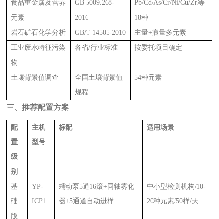
食品重金属及营养
GB 5009.268-
Pb/Cd/As/Cr/Ni/Cu/Zn等
元素
2016
18种
岩石矿石化学分析
GB/T 14505-2010
主量+痕量多元素
工业废水特征污染
各省/行业标准
按委托项目确定
物
土壤背景值调查
全国土壤背景值
54种元素
规程
三、推荐配置方案
配
主机
标配
适用场景
置
型号
级
别
基
YP-
蠕动泵5通16滚+同轴雾化
中小型检测机构/10-
础
ICP1
器+5通道自动进样
20种元素/50样/天
版