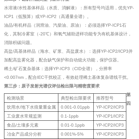
水溶液/水性基体样品（水质、消解液）：所有型号均适用，优先YP-
ICP1（低预算）或YP-ICP2（高通量全谱）。
油品/有机样品（润滑油、汽柴油、原油）：必须选择YP-ICP1石
化，其制冷雾室（-20℃）和氧气辅助进样功能专为有机基体设计，
消除积碳问题。
高盐/高基体样品（海水、矿浆、高盐废水）：选择YP-ICP2/ICP3并
加配高盐雾化器，配合缺气保护和自动熄火功能，保护仪器。
稀土/矿石复杂基体：选择YP-ICP3（CID全谱），分辨率
<0.007nm，配合IEC干扰校正，有效处理稀土基体复杂谱线干扰。
第三步：
原子发射光谱仪
评估检出限与精密度要求
第
检测场景
典型检出限要求
推荐型号
四
饮用水/地下水痕量重金属
0.001-0.01ppb
YP-ICP2/ICP3
工业废水常规监测
0.1-1ppb
YP-ICP1/ICP2
食品/土壤多元素
0.01-0.1ppb
YP-ICP2/ICP3
冶金产品成分分析
0.001%-5%
YP-ICP2/ICP3