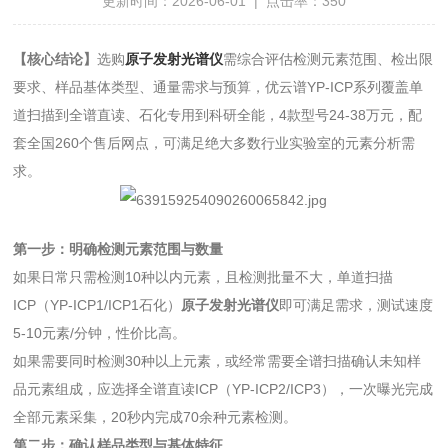
更新时间：2026-06-01 | 点击率：350
【核心结论】
选购
原子发射光谱仪
需综合评估检测元素范围、检出限
要求、样品基体类型、通量需求与预算，优云谱YP-ICP系列覆盖单
道扫描到全谱直读、石化专用到科研全能，4款型号24-38万元，配
套全国260个售后网点，可满足绝大多数行业实验室的元素分析需
求。
第一步：明确检测元素范围与数量
如果日常只需检测10种以内元素，且检测批量不大，单道扫描
ICP（YP-ICP1/ICP1石化）
原子发射光谱仪
即可满足需求，测试速度
5-10元素/分钟，性价比高。
如果需要同时检测30种以上元素，或经常需要全谱扫描确认未知样
品元素组成，应选择全谱直读ICP（YP-ICP2/ICP3），一次曝光完成
全部元素采集，20秒内完成70余种元素检测。
第二步：确认样品类型与基体特征