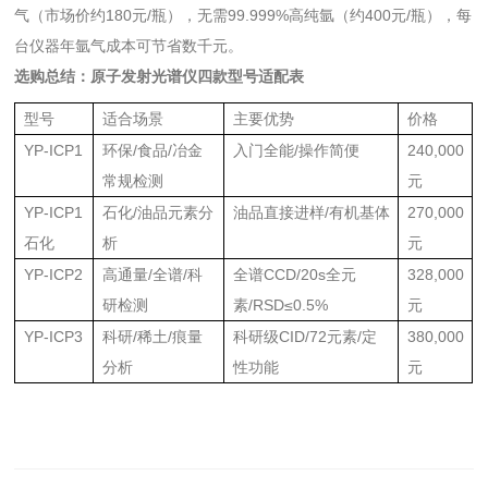
气（市场价约180元/瓶），无需99.999%高纯氩（约400元/瓶），每
台仪器年氩气成本可节省数千元。
选购总结：
原子发射光谱仪
四款型号适配表
型号
适合场景
主要优势
价格
YP-ICP1
环保/食品/冶金
入门全能/操作简便
240,000
常规检测
元
YP-ICP1
石化/油品元素分
油品直接进样/有机基体
270,000
石化
析
元
YP-ICP2
高通量/全谱/科
全谱CCD/20s全元
328,000
研检测
素/RSD≤0.5%
元
YP-ICP3
科研/稀土/痕量
科研级CID/72元素/定
380,000
分析
性功能
元