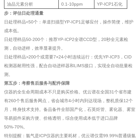
油品元素分析
0.1-10ppm
YP-ICP1石化
步：评估日处理通量
日处理样品<50个：单道扫描型YP-ICP1足够应付，操作简便，维护
成本低。
日处理样品50-200个：推荐YP-ICP2全谱CCD型，20秒全元素检
测，自动进样，效率显著提升。
日处理样品>200个或需要7×24小时连续运行：优先YP-ICP3，CID
检测器耐用性强，配合自动进样器和LIMS接口，实现全自动批量检
测。
第五步：考察售后服务与配件保障
仪器的全生命周期成本不只是购买价格。优云谱在全国31个省市建
有260个售后服务网点，省会城市4小时内到达现场，整机质保12个
月，终身技术支持。备品备件全部国产化，石英炬管、雾化器、雾室
等易损件采购方便、价格透明，综合使用成本低于进口品牌
50%-70%。
特别提醒：氩气是ICP仪器的主要耗材，优云谱仅需99.99%普通级氩