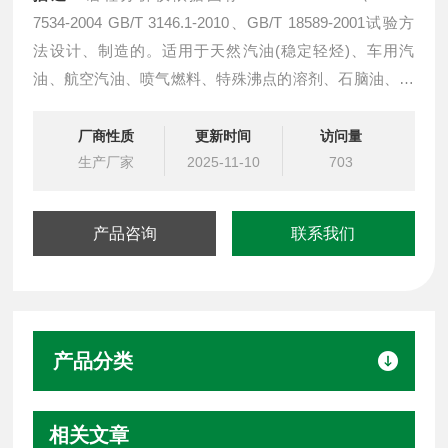
7534-2004 GB/T 3146.1-2010、GB/T 18589-2001试验方
法设计、制造的。适用于天然汽油(稳定轻烃)、车用汽
油、航空汽油、喷气燃料、特殊沸点的溶剂、石脑油、煤
油、煤焦油、柴油、粗柴油馏分燃料和相似的石油产品的
馏程测定。
厂商性质
更新时间
访问量
生产厂家
2025-11-10
703
产品咨询
联系我们
产品分类
相关文章