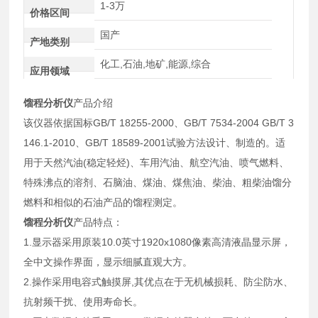
1-3万
价格区间
国产
产地类别
化工,石油,地矿,能源,综合
应用领域
馏程分析仪
产品介绍
该仪器依据国标GB/T 18255-2000、GB/T 7534-2004 GB/T 3
146.1-2010、GB/T 18589-2001试验方法设计、制造的。适
用于天然汽油(稳定轻烃)、车用汽油、航空汽油、喷气燃料、
特殊沸点的溶剂、石脑油、煤油、煤焦油、柴油、粗柴油馏分
燃料和相似的石油产品的馏程测定。
馏程分析仪
产品特点：
1.显示器采用原装10.0英寸1920x1080像素高清液晶显示屏，
全中文操作界面，显示细腻直观大方。
2.操作采用电容式触摸屏,其优点在于无机械损耗、防尘防水、
抗射频干扰、使用寿命长。