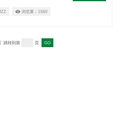
化工、商检及科研部门。内置无油免
成所有功能，无需外接真空泵和水浴
JZZ
浏览量：
1560
末页 跳转到第
页