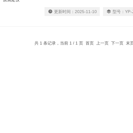
剂的机械杂质含量。可广泛应用于电力、石油、
维护真空泵，金属浴恒温漏斗，仪器主机即可完
更新时间：
2025-11-10
型号：
YP-
锅，节能环保。
共 1 条记录，当前 1 / 1 页 首页 上一页 下一页 