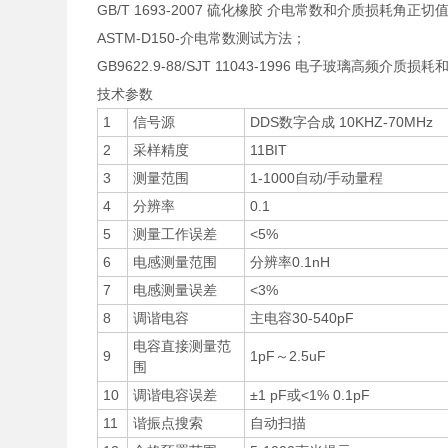
GB/T 1693-2007 硫化橡胶 介电常数和介质损耗角正
ASTM-D150-介电常数测试方法；
GB9622.9-88/SJT 11043-1996 电子玻璃高频介
技术参数
1
信号源
DDS数字合成 10KHZ-70MHz
2
采样精度
11BIT
3
测量范围
1-1000自动/手动量程
4
分辨率
0.1
5
测量工作误差
<5%
6
电感测量范围
分辨率0.1nH
7
电感测量误差
<3%
8
调谐电容
主电容30-540pF
电容直接测量范
9
1pF～2.5uF
围
10
调谐电容误差
±1 pF或<1% 0.1pF
11
谐振点搜索
自动扫描