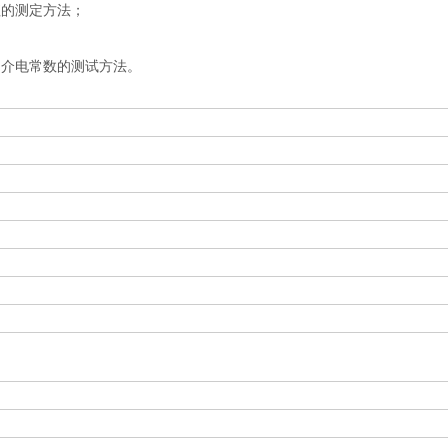
切值的测定方法；
质损耗和介电常数的测试方法。