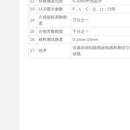
12
合格预置范围
5-1000声光提示
13
LCD显示参数
F，L，C，Q，Lt，Ct等
介质损耗系数精
14
万分之一
度
15
介电常数精度
千分之一
16
材料测试厚度
0.1mm-10mm
仪器自动扣除残余电感和测试引
17
技术
读值。