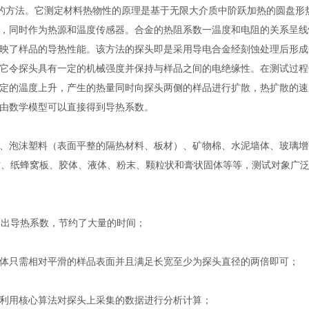
型的方法。它测定材料热物性的原理是基于无限大介质中阶跃加热的圆盘形
，同时作为热源和温度传感器。合金的热阻系数一温度和电阻的关系呈线
映了样品的导热性能。该方法的探头即是采用导电合金经刻蚀处理后形成
它令探头具有一定的机械强度并保持与样品之间的电绝缘性。在测试过程
定的温度上升，产生的热量同时向探头两侧的样品进行扩散，热扩散的速
，由数学模型可以直接得到导热系数。
、泡沫塑料（表面平整的隔热材料、板材）、矿物棉、水泥墙体、玻璃增
材、纸蜂窝板、胶体、液体、粉末、颗粒状和膏状固体等等，测试对象广
的测出导热系数，节约了大量的时间；
体只需相对平滑的样品表面并且满足长宽至少为探头直径的两倍即可；
利用核心算法对探头上采集的数据进行分析计算；