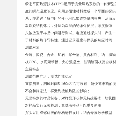
瞬态平面热源技术(TPS)是用于测量导热系数的一种新
生的瞬态温度响应。利用热阻性材料做成一个平面的探头
系，即通过了解电阻的变化可以知道热量的损失，从而反
双螺旋结构薄片，外层为双层的绝缘保护层，厚度很薄，
头被放置于样品中间进行测试。电流通过探头时，产生一
于材料的热传导特性。通过记录温度与探头的响应时间
测试对象
金属、陶瓷、合金、矿石、聚合物、复合材料、纸、织物
板CRC、水泥聚苯板、夹心混凝土、玻璃钢面板复合板
主要特点
测试范围广泛，测试性能稳定；
直接测量，测试时间5-160s左右可设置，能快速准确
不会和静态法一样受到接触热阻的影响；
无须特别的样品制备，对样品形状并无特殊要求，块状固
对样品实行无损检测，意味着样品可以重复使用；
探头采用双螺旋线的结构进行设计，结合专属数学模型，